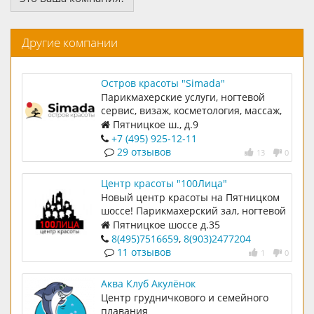
Другие компании
Остров красоты "Simada"
Парикмахерские услуги, ногтевой
сервис, визаж, косметология, массаж,
солярий
Пятницкое ш., д.9
+7 (495) 925-12-11
29 отзывов
13
0
Центр красоты "100Лица"
Новый центр красоты на Пятницком
шоссе! Парикмахерский зал, ногтевой
сервис, коррекция силуэта,
Пятницкое шоссе д.35
косметология
8(495)7516659
,
8(903)2477204
11 отзывов
1
0
Аква Клуб Акулёнок
Центр грудничкового и семейного
плавания