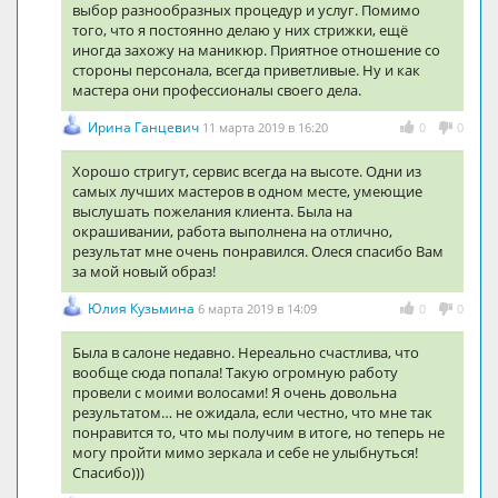
выбор разнообразных процедур и услуг. Помимо
того, что я постоянно делаю у них стрижки, ещё
иногда захожу на маникюр. Приятное отношение со
стороны персонала, всегда приветливые. Ну и как
мастера они профессионалы своего дела.
Ирина Ганцевич
11 марта 2019 в 16:20
0
0
Хорошо стригут, сервис всегда на высоте. Одни из
самых лучших мастеров в одном месте, умеющие
выслушать пожелания клиента. Была на
окрашивании, работа выполнена на отлично,
результат мне очень понравился. Олеся спасибо Вам
за мой новый образ!
Юлия Кузьмина
6 марта 2019 в 14:09
0
0
Была в салоне недавно. Нереально счастлива, что
вообще сюда попала! Такую огромную работу
провели с моими волосами! Я очень довольна
результатом… не ожидала, если честно, что мне так
понравится то, что мы получим в итоге, но теперь не
могу пройти мимо зеркала и себе не улыбнуться!
Спасибо)))