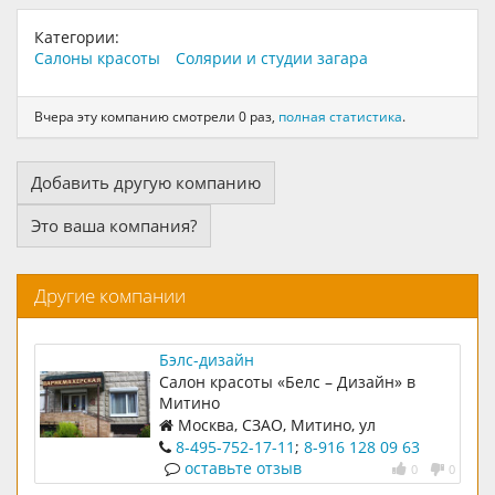
Категории:
Салоны красоты
Солярии и студии загара
Вчера эту компанию смотрели 0 раз,
полная статистика
.
Добавить другую компанию
Это ваша компания?
Другие компании
Бэлс-дизайн
Салон красоты «Белс – Дизайн» в
Митино
Москва, СЗАО, Митино, ул
Барышиха, д 22, корп 1
8-495-752-17-11
;
8-916 128 09 63
оставьте отзыв
0
0