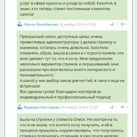
услуг в сфере красоты и ухода за собой. Кажется, я
знаю, кто теперь станет постоянным клиентом
салона!
Нелли Балабанова
28 ноября 2018 в 19:02
0
0
Прекрасный салон, доступные цены, очень
приветливые администраторы :) делала стрижку и
маникюр, осталась очень довольна. Захотела
поменять образ, зашла в салон и с порога поняла, что
мне сделают тут то, что я хочу. Мне предложили
несколько вариантов стрижек и окрашиваний, мне
рассказали про мои волосы много интересного и
познавательного.
А какой у них выбор лаков для ногтей, я такого ещё не
встречала!
Все сделали супер! Благодарю мастеров за
индивидуальный и профессиональный подход!
Варвара Нестерова
26 ноября 2018 в 15:35
0
0
Была на стрижке у стилиста Олеси. Не смотря на то,
что я не знала, что в итоге хочу получить, и ей в
процессе пришлось корректировать, что получилось,
стрижка получилась отличная, я уже почти неделю