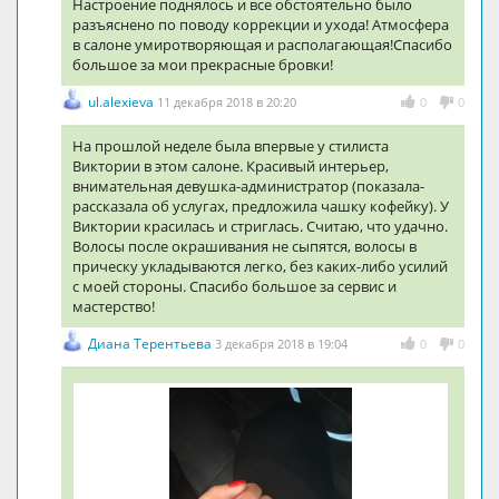
Настроение поднялось и все обстоятельно было
разъяснено по поводу коррекции и ухода! Атмосфера
в салоне умиротворяющая и располагающая!Спасибо
большое за мои прекрасные бровки!
ul.alexieva
11 декабря 2018 в 20:20
0
0
На прошлой неделе была впервые у стилиста
Виктории в этом салоне. Красивый интерьер,
внимательная девушка-администратор (показала-
рассказала об услугах, предложила чашку кофейку). У
Виктории красилась и стриглась. Считаю, что удачно.
Волосы после окрашивания не сыпятся, волосы в
прическу укладываются легко, без каких-либо усилий
с моей стороны. Спасибо большое за сервис и
мастерство!
Диана Терентьева
3 декабря 2018 в 19:04
0
0