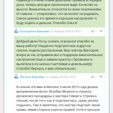
руки, теперь всегда в приличном виде. Качество на
высоте. Внимательно относится ко всем пожеланиям.
И главное — оперативно, что не может не радовать.
Самое ценное это время и хорошее настроение! =)
Буду ходить и дальше. Спасибо Ольга!
Екатерина Крылова
15 ноября 2018 в 14:53
0
0
Добрый день! Хочу сказать огромное спасибо за
вашу работу! Неудачно подстриглась в другом
салоне, ходила расстроенная. Ваш мастер Виктория
вчера за час исправила все и подарила замечательное
настроение! Еще и навели красоту с бровками и
вылетела я из салона счастливая и довольная))))
Спасибо! Вернусь к вам обязательно)
Оксана Корнева
12 ноября 2018 в 13:37
0
0
В салоне «Огава» в Митино 3 июля 2013 года делала
выпрямление волос Brazilian Blowout и стрижку.
Делала все процедуры у мастера Геворга. Стрижка
плохая, после того как я подстриглась, сразу уехала
отдыхать. Там я заметила, что мастер подстриг меня
криво, левая сторона короче правой. Хотя я просила