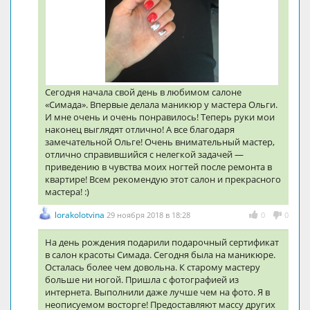
Сегодня начала свой день в любимом салоне
«Симада». Впервые делала маникюр у мастера Ольги.
И мне очень и очень понравилось! Теперь руки мои
наконец выглядят отлично! А все благодаря
замечательной Ольге! Очень внимательный мастер,
отлично справившийся с нелегкой задачей —
приведению в чувства моих ногтей после ремонта в
квартире! Всем рекомендую этот салон и прекрасного
мастера! :)
lorakolotvina
29 ноября 2018 в 18:28
0
0
На день рождения подарили подарочный сертификат
в салон красоты Симада. Сегодня была на маникюре.
Осталась более чем довольна. К старому мастеру
больше ни ногой. Пришла с фотографией из
интернета. Выполнили даже лучше чем на фото. Я в
неописуемом восторге! Предоставляют массу других