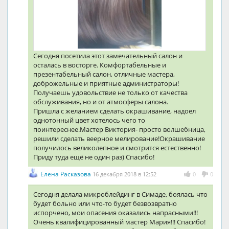
Сегодня посетила этот замечательный салон и
осталась в восторге. Комфортабельные и
презентабельный салон, отличные мастера,
доброжельные и приятные администраторы!
Получаешь удовольствие не только от качества
обслуживания, но и от атмосферы салона.
Пришла с желанием сделать окрашивание, надоел
однотонный цвет хотелось чего то
поинтереснее.Мастер Виктория- просто волшебница,
решили сделать веерное мелирование!Окрашивание
получилось великолепное и смотрится естественно!
Приду туда ещё не один раз) Спасибо!
Елена Расказова
16 декабря 2018 в 12:52
0
0
Сегодня делала микроблейдинг в Симаде, боялась что
будет больно или что-то будет безвозвратно
испорчено, мои опасения оказались напрасными!!!
Очень квалифицированный мастер Мария!!! Спасибо!