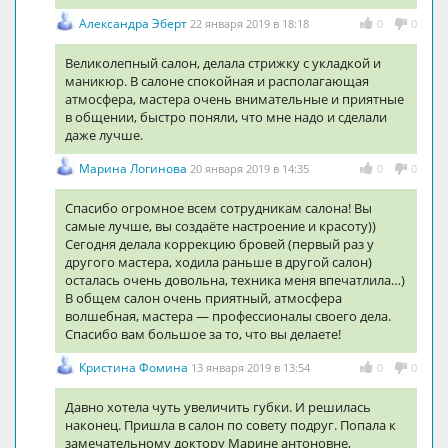
Александра Эберт
22 января 2019 в 18:18
0
0
Великолепный салон, делала стрижку с укладкой и
маникюр. В салоне спокойная и располагающая
атмосфера, мастера очень внимательные и приятные
в общении, быстро поняли, что мне надо и сделали
даже лучше.
Марина Логинова
20 января 2019 в 14:35
0
0
Спасибо огромное всем сотрудникам салона! Вы
самые лучше, вы создаёте настроение и красоту))
Сегодня делала коррекцию бровей (первый раз у
другого мастера, ходила раньше в другой салон)
осталась очень довольна, техника меня впечатлила…)
В общем салон очень приятный, атмосфера
волшебная, мастера — профессионалы своего дела.
Спасибо вам большое за то, что вы делаете!
Кристина Фомина
13 января 2019 в 13:54
0
0
Давно хотела чуть увеличить губки. И решилась
наконец. Пришла в салон по совету подруг. Попала к
замечательному доктору Марине антоновне,