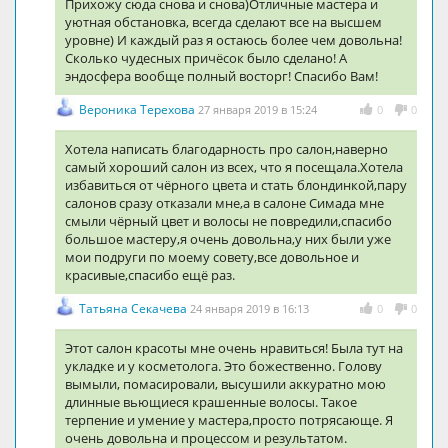
Прихожу сюда снова и снова)Отличные мастера и
уютная обстановка, всегда сделают все на высшем
уровне) И каждый раз я остаюсь более чем довольна!
Сколько чудесных причёсок было сделано! А
эндосфера вообще полный восторг! Спасибо Вам!
Вероника Терехова
27 января 2019 в 15:24
0
0
Хотела написать благодарность про салон,наверно
самый хороший салон из всех, что я посещала.Хотела
избавиться от чёрного цвета и стать блондинкой,пару
салонов сразу отказали мне,а в салоне Симада мне
смыли чёрный цвет и волосы не повредили,спасибо
большое мастеру,я очень довольна,у них были уже
мои подруги по моему совету,все довольное и
красивые,спасибо ещё раз.
Татьяна Секачева
24 января 2019 в 16:13
0
0
Этот салон красоты мне очень нравиться! Была тут на
укладке и у косметолога. Это божественно. Голову
вымыли, помасировали, высушили аккуратно мою
длинные вьющиеся крашенные волосы. Такое
терпение и умение у мастера,просто потрясающе. Я
очень довольна и процессом и результатом.