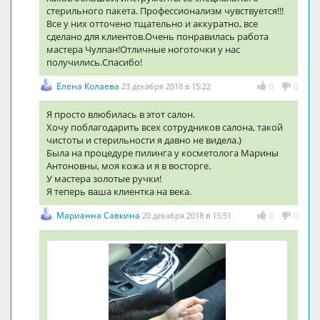
стерильного пакета. Профессионализм чувствуется!!!
Все у них отточено тщательно и аккуратно, все
сделано для клиентов.Очень понравилась работа
мастера Чулпан!Отличные ноготочки у нас
получились.Спасибо!
Елена Колаева
23 декабря 2018 в 15:22
0
0
Я просто влюбилась в этот салон.
Хочу поблагодарить всех сотрудников салона, такой
чистоты и стерильности я давно не видела.)
Была на процедуре пилинга у косметолога Марины
Антоновны, моя кожа и я в восторге.
У мастера золотые ручки!
Я теперь ваша клиентка на века.
Марианна Савкина
20 декабря 2018 в 15:51
0
0