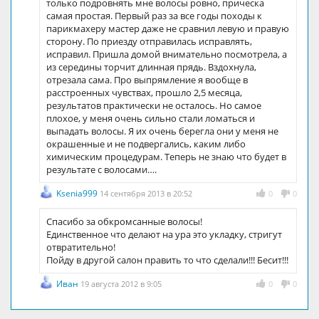
только подровнять мне волосы ровно, прическа
самая простая. Первый раз за все годы походы к
парикмахеру мастер даже не сравнил левую и правую
сторону. По приезду отправилась исправлять,
исправил. Пришла домой внимательно посмотрела, а
из середины торчит длинная прядь. Вздохнула,
отрезала сама. Про выпрямление я вообще в
расстроенных чувствах, прошло 2,5 месяца,
результатов практически не осталось. Но самое
плохое, у меня очень сильно стали ломаться и
выпадать волосы. Я их очень берегла они у меня не
окрашенные и не подвергались, каким либо
химическим процедурам. Теперь не знаю что будет в
результате с волосами….
Ksenia999
14 сентября 2013 в 20:52
0
0
Спасибо за обкромсанные волосы!
Единственное что делают на ура это укладку, стригут
отвратительно!
Пойду в другой салон править то что сделали!!! Бесит!!!
Иван
19 августа 2012 в 9:05
0
0