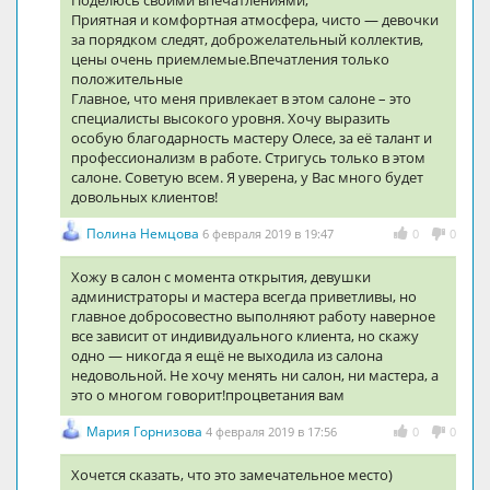
Поделюсь своими впечатлениями,
Приятная и комфортная атмосфера, чисто — девочки
за порядком следят, доброжелательный коллектив,
цены очень приемлемые.Впечатления только
положительные
Главное, что меня привлекает в этом салоне – это
специалисты высокого уровня. Хочу выразить
особую благодарность мастеру Олесе, за её талант и
профессионализм в работе. Стригусь только в этом
салоне. Советую всем. Я уверена, у Вас много будет
довольных клиентов!
Полина Немцова
6 февраля 2019 в 19:47
0
0
Хожу в салон с момента открытия, девушки
администраторы и мастера всегда приветливы, но
главное добросовестно выполняют работу наверное
все зависит от индивидуального клиента, но скажу
одно — никогда я ещё не выходила из салона
недовольной. Не хочу менять ни салон, ни мастера, а
это о многом говорит!процветания вам
Мария Горнизова
4 февраля 2019 в 17:56
0
0
Хочется сказать, что это замечательное место)