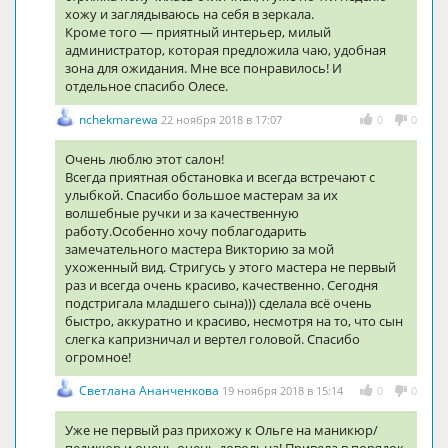
хожу и заглядываюсь на себя в зеркала.
Кроме того — приятный интерьер, милый
администратор, которая предложила чаю, удобная
зона для ожидания. Мне все понравилось! И
отдельное спасибо Олесе.
nchekmarewa
22 ноября 2018 в 17:07
0
0
Очень люблю этот салон!
Всегда приятная обстановка и всегда встречают с
улыбкой. Спасибо большое мастерам за их
волшебные ручки и за качественную
работу.Особенно хочу поблагодарить
замечательного мастера Викторию за мой
ухоженный вид. Стригусь у этого мастера не первый
раз и всегда очень красиво, качественно. Сегодня
подстригала младшего сына))) сделала всё очень
быстро, аккуратно и красиво, несмотря на то, что сын
слегка капризничал и вертел головой. Спасибо
огромное!
Светлана Ананченкова
19 ноября 2018 в 15:14
0
0
Уже не первый раз прихожу к Ольге на маникюр/
педикюр и очень очень довольна! Привела в порядок