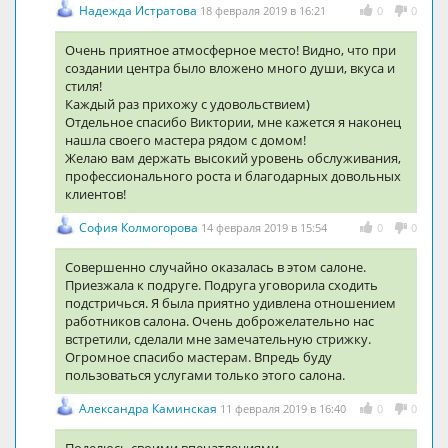
Надежда Истратова
18 февраля 2019 в 16:21
0
0
Очень приятное атмосферное место! Видно, что при
создании центра было вложено много души, вкуса и
стиля!
Каждый раз прихожу с удовольствием)
Отдельное спасибо Виктории, мне кажется я наконец
нашла своего мастера рядом с домом!
Желаю вам держать высокий уровень обслуживания,
профессионального роста и благодарных довольных
клиентов!
София Колмогорова
14 февраля 2019 в 15:54
0
0
Совершенно случайно оказалась в этом салоне.
Приезжала к подруге. Подруга уговорила сходить
подстричься. Я была приятно удивлена отношением
работников салона. Очень доброжелательно нас
встретили, сделали мне замечательную стрижку.
Огромное спасибо мастерам. Впредь буду
пользоваться услугами только этого салона.
Александра Каминская
11 февраля 2019 в 16:40
0
0