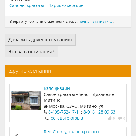
Салоны красоты
Парикмахерские
Вчера эту компанию смотрели 2 раза,
полная статистика
.
Добавить другую компанию
Это ваша компания?
Другие компании
Бэлс-дизайн
Салон красоты «Белс – Дизайн» в
Митино
Москва, СЗАО, Митино, ул
Барышиха, д 22, корп 1
8-495-752-17-11
;
8-916 128 09 63
оставьте отзыв
0
0
Red Cherry, салон красоты