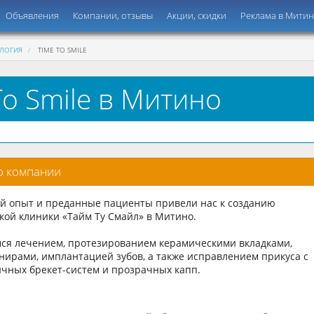
Объявления
Компании, отзывы
Акции, скидки
Реклама в Мити
ЛОГИЯ
TIME TO SMILE
To Smile в Митино
о компании
пыт и преданные пациенты привели нас к созданию
кой клиники «Тайм Ту Смайл» в Митино.
 лечением, протезированием керамическими вкладками,
нирами, имплантацией зубов, а также исправлением прикуса с
чных брекет-систем и прозрачных капп.