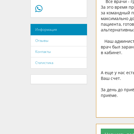
Все врачи - гр
За это время п
за командный п
максимально до
пациента, гото
альтернативных
Информация
Отзывы
Наш администра
врач был заран
Контакты
в кабинет.
Статистика
А еще у нас ес
Ваш счет.
За день до при
приёме.