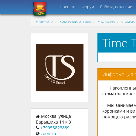
Новости
Форум
Работа, вакансии
МИТИНО.РУ
КОМПАНИИ, ОТЗЫВЫ
МЕДИЦИНА
СТОМАТО
Time 
Информация 
Накопленный о
стоматологичес
Мы занимаемся
коронками и ви
Москва, улица
помощью разли
Барышиха 14 к 3
+79958823889
zoon.ru