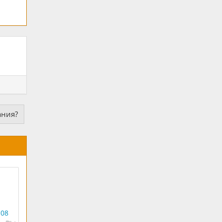
ания?
 08