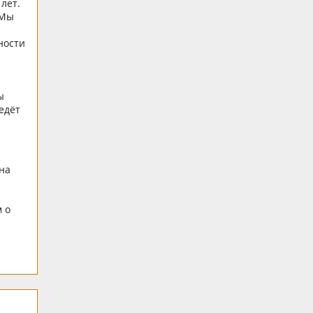
лет.
 Мы
ности
ы
едёт
 на
 о