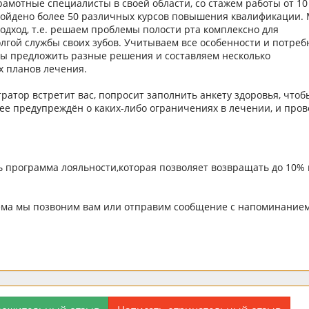
амотные специалисты в своей области, со стажем работы от 10 
ройдено более 50 различных курсов повышения квалификации.
одход, т.е. решаем проблемы полости рта комплексно для
лгой службы своих зубов. Учитываем все особенности и потреб
вы предложить разные решения и составляем несколько
 планов лечения.
тор встретит вас, попросит заполнить анкету здоровья, чтоб
ее предупреждён о каких-либо ограничениях в лечении, и пров
ть программа лояльности,которая позволяет возвращать до 10%
ёма мы позвоним вам или отправим сообщение с напоминанием