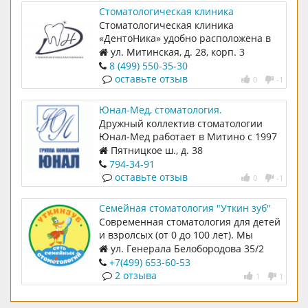
Стоматологическая клиника
"ДентоНика"
Стоматологическая клиника
«ДентоНика» удобно расположена в
шаговой доступности от метро
ул. Митинская, д. 28, корп. 3
Митино, в новом жилом комплексе
8 (499) 550-35-30
«LIFE-Митинская ECOPARK» и
оставьте отзыв
0
-1
представляет жителям района
Митино, современный подход к
Юнал-Мед, стоматология.
вопросу лечения детей и взрослых,
Дружный коллектив стоматологии
начиная с профилактики болезней
Юнал-Мед работает в Митино с 1997
зубов, профессиональной гигиены,
года.
Пятницкое ш., д. 38
лечения кариеса, отбеливания и
794-34-91
заканчивая исправлением прикуса,
оставьте отзыв
0
-1
протезированием и имплантацией.
Семейная стоматология "Уткин зуб"
Современная стоматология для детей
и взролсых (от 0 до 100 лет). Мы
занимаемся профилактикой и
ул. Генерала Белобородова 35/2
лечением широкого спектра
(ост.Бассейн). Ежедневно, без
+7(499) 653-60-53
заболеваний полости рта. В нашей
выходных с 10.00 до 21.00 часа.
2 отзыва
1
1
клинике только лучшее современное
стомтаологическое оборудование.