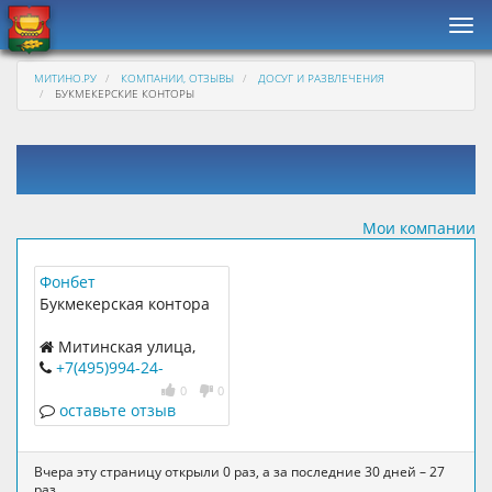
Нав
МИТИНО.РУ
КОМПАНИИ, ОТЗЫВЫ
ДОСУГ И РАЗВЛЕЧЕНИЯ
БУКМЕКЕРСКИЕ КОНТОРЫ
Мои компании
Фонбет
Букмекерская контора
Митинская улица,
дом 36, корпус 2
+7(495)994-24-
10
,
8(800)100-72-34
0
0
оставьте отзыв
Вчера эту страницу открыли 0 раз, а за последние 30 дней – 27
раз.