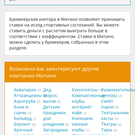
Букмекерская контора в Митино позволяет принимать
ставки на исход спортивных состязаний. Вы можете
ставить деньги с расчетом выиграть больше в
соответствии с коэффициентом. Ставки в Митино
можно сделать у букмекеров, собранных в этом
разделе.
Возможно вас заинтересуют другие
компании Митино
Аквапарки
Дед
Кинотеатры
Развлекательн
(0)
(1)
Аттракционы
Мороз,
Компьютерные
центры
(0)
(2)
Аэротруба
вызов
клубы,
Скейт
(0)
(0)
Бани и
Детские
интернет
парки
(0)
сауны
праздники,
кафе
Театральные
(4)
(1)
Бильярд
дни
Конюшни,
кассы
(1)
(0)
Боулинг
рождения
конные
Театры
(0)
(6)
(2)
Брачные
Загородные
клубы
Тиры
(1)
(0)