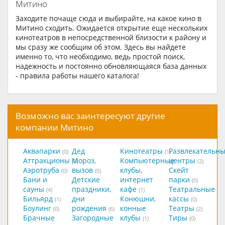
Митино
Заходите почаще сюда и выбирайте, на какое кино в
Митино сходить. Ожидается открытие еще нескольких
кинотеатров в непосредственной близости к району и
мы сразу же сообщим об этом. Здесь вы найдете
именно то, что необходимо, ведь простой поиск,
надежность и постоянно обновляющаяся база данных
- правила работы нашего каталога!
Возможно вас заинтересуют другие
компании Митино
Аквапарки
Дед
Кинотеатры
Развлекательн
(0)
(1)
Аттракционы
Мороз,
Компьютерные
центры
(0)
(2)
Аэротруба
вызов
клубы,
Скейт
(0)
(0)
Бани и
Детские
интернет
парки
(0)
сауны
праздники,
кафе
Театральные
(4)
(1)
Бильярд
дни
Конюшни,
кассы
(1)
(0)
Боулинг
рождения
конные
Театры
(0)
(6)
(2)
Брачные
Загородные
клубы
Тиры
(1)
(0)