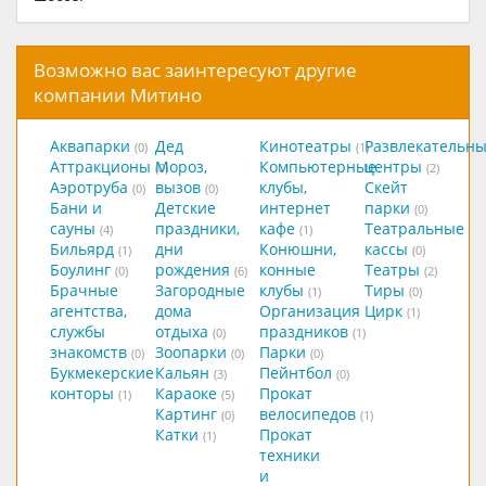
Возможно вас заинтересуют другие
компании Митино
Аквапарки
Дед
Кинотеатры
Развлекательн
(0)
(1)
Аттракционы
Мороз,
Компьютерные
центры
(0)
(2)
Аэротруба
вызов
клубы,
Скейт
(0)
(0)
Бани и
Детские
интернет
парки
(0)
сауны
праздники,
кафе
Театральные
(4)
(1)
Бильярд
дни
Конюшни,
кассы
(1)
(0)
Боулинг
рождения
конные
Театры
(0)
(6)
(2)
Брачные
Загородные
клубы
Тиры
(1)
(0)
агентства,
дома
Организация
Цирк
(1)
службы
отдыха
праздников
(0)
(1)
знакомств
Зоопарки
Парки
(0)
(0)
(0)
Букмекерские
Кальян
Пейнтбол
(3)
(0)
конторы
Караоке
Прокат
(1)
(5)
Картинг
велосипедов
(0)
(1)
Катки
Прокат
(1)
техники
и