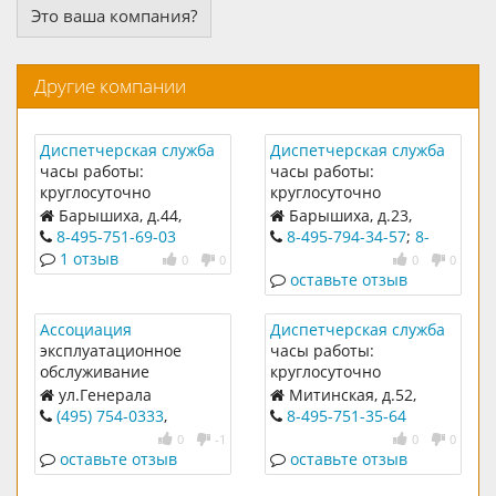
Это ваша компания?
Другие компании
Диспетчерская служба
Диспетчерская служба
№15
№94
часы работы:
часы работы:
круглосуточно
круглосуточно
Барышиха, д.44,
Барышиха, д.23,
корп.1
корп.1
8-495-751-69-03
8-495-794-34-57
;
8-
495-754-05-92
1 отзыв
0
0
0
0
оставьте отзыв
Ассоциация
Диспетчерская служба
товариществ
№541
эксплуатационное
часы работы:
собственников жилья
обслуживание
круглосуточно
"Митинский
многоквартирных
ул.Генерала
Митинская, д.52,
оазис.Эксплуатация
домов, расположенных
Белобородова, дом 19,
корп.1
(495) 754-0333
,
8-495-751-35-64
имущественных
в микрорайоне Митино
корпус 1
диспетчерская
0
-1
0
0
комплеексов"
8а
(495)752-1331
оставьте отзыв
оставьте отзыв