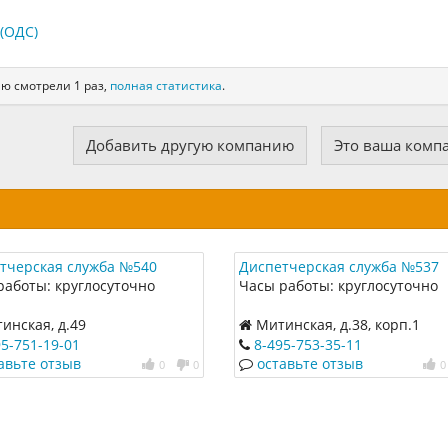
(ОДС)
ю смотрели 1 раз,
полная статистика
.
Добавить другую компанию
Это ваша комп
тчерская служба №540
Диспетчерская служба №537
работы: круглосуточно
Часы работы: круглосуточно
инская, д.49
Митинская, д.38, корп.1
95-751-19-01
8-495-753-35-11
авьте отзыв
оставьте отзыв
0
0
0