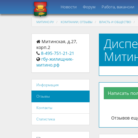
Новости
Форум
Работа, вакансии
МИТИНО.РУ
КОМПАНИИ, ОТЗЫВЫ
ВЛАСТЬ И ОБЩЕСТВО
Диспе
Митинская, д.27,
корп.2
Митин
8-495-751-21-21
гбу-жилищник-
митино.рф
Информация
Написать по
Отзывы
Контакты
Отзывов еще
Статистика