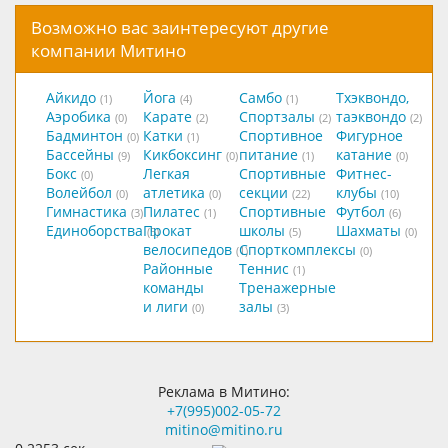
Возможно вас заинтересуют другие
компании Митино
Айкидо
Йога
Самбо
Тхэквондо,
(1)
(4)
(1)
Аэробика
Карате
Спортзалы
таэквондо
(0)
(2)
(2)
(2)
Бадминтон
Катки
Спортивное
Фигурное
(0)
(1)
Бассейны
Кикбоксинг
питание
катание
(9)
(0)
(1)
(0)
Бокс
Легкая
Спортивные
Фитнес-
(0)
Волейбол
атлетика
секции
клубы
(0)
(0)
(22)
(10)
Гимнастика
Пилатес
Спортивные
Футбол
(3)
(1)
(6)
Единоборства
Прокат
школы
Шахматы
(5)
(5)
(0)
велосипедов
Спорткомплексы
(1)
(0)
Районные
Теннис
(1)
команды
Тренажерные
и лиги
залы
(0)
(3)
Реклама в Митино:
+7(995)002-05-72
mitino@mitino.ru