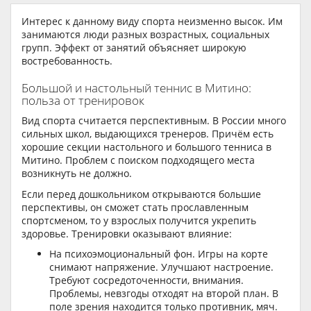
Интерес к данному виду спорта неизменно высок. Им
занимаются люди разных возрастных, социальных
групп. Эффект от занятий объясняет широкую
востребованность.
Большой и настольный теннис в Митино:
польза от тренировок
Вид спорта считается перспективным. В России много
сильных школ, выдающихся тренеров. Причём есть
хорошие секции настольного и большого тенниса в
Митино. Проблем с поиском подходящего места
возникнуть не должно.
Если перед дошкольником открываются большие
перспективы, он сможет стать прославленным
спортсменом, то у взрослых получится укрепить
здоровье. Тренировки оказывают влияние:
На психоэмоциональный фон. Игры на корте
снимают напряжение. Улучшают настроение.
Требуют сосредоточенности, внимания.
Проблемы, невзгоды отходят на второй план. В
поле зрения находится только противник, мяч.