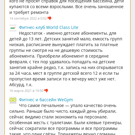
кого не просят справок для посещения бассейна, дети
купаются со всеми взрослыми. Все очень заношенное
и требует ремонта
14 сентября 2022 в 0:02
Фитнес-клуб World Class Lite
Недостаток - именно детские абонементы, для
детей до 13 лет. Детских занятий мало, емкость групп
низкая, расписание вынуждает платить за платные
группы не смотря на не дешевую стоимость
абонемента. Приобрели абонемент в середине
февраля, с тех пор удавалось попадать на детские
занятия крайне редко, т.к. запись на них открывается
за 24 часа, мест в группе детской всего 12 и если ты
пропустил время записи то к вечеру мест уже нет.
Абсурд, т.к.
16 марта 2021 в 19:50
Фитнес и бассейн WeGym
Что самое печальное — упало качество очень
сильно. Раньше было чисто, каждый день убирали,
сейчас видимо стали экономить на персонале.
Особенная жесть с туалетами. Были клевые тренеры,
сейчас сократили все программы и все программы
такие, что одни слёзы. Тренажеры вечно сломаны,