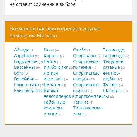
не оставит сомнений в выборе.
Возможно вас заинтересуют другие
компании Митино
Айкидо
Йога
Самбо
Тхэквондо,
(1)
(4)
(1)
Аэробика
Карате
Спортзалы
таэквондо
(0)
(2)
(2)
(2)
Бадминтон
Катки
Спортивное
Фигурное
(0)
(1)
Бассейны
Кикбоксинг
питание
катание
(9)
(0)
(1)
(0)
Бокс
Легкая
Спортивные
Фитнес-
(0)
Волейбол
атлетика
секции
клубы
(0)
(0)
(22)
(10)
Гимнастика
Пилатес
Спортивные
Футбол
(3)
(1)
(6)
Единоборства
Прокат
школы
Шахматы
(5)
(5)
(0)
велосипедов
Спорткомплексы
(1)
(0)
Районные
Теннис
(1)
команды
Тренажерные
и лиги
залы
(0)
(3)