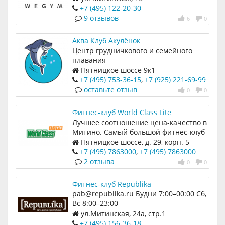
+7 (495) 122-20-30
9 отзывов
6
0
Аква Клуб Акулёнок
Центр грудничкового и семейного
плавания
Пятницкое шоссе 9к1
+7 (495) 753-36-15
,
+7 (925) 221-69-99
оставьте отзыв
0
0
Фитнес-клуб World Class Lite
Лучшее соотношение цена-качество в
Митино. Самый большой фитнес-клуб
7000м2.
Пятницкое шоссе, д. 29, корп. 5
+7 (495) 7863000
,
+7 (495) 7863000
2 отзыва
0
0
Фитнес-клуб Republika
pab@republika.ru Будни 7:00–00:00 Сб,
Вс 8:00–23:00
ул.Митинская, 24а, стр.1
+7 (495) 156-36-18