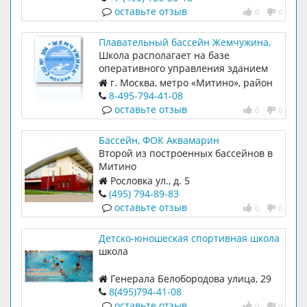
оставьте отзыв
0
0
Плавательный бассейн Жемчужина,
спортивная школа
Школа располагает на базе
оперативного управления зданием
бассейна по адресу г.Москва, ул.
г. Москва, метро «Митино», район
Генерала Белобородова д.29.
Митино, ул. генерала Белобородова д.
8-495-794-41-08
Материальная база, ис
29.
оставьте отзыв
0
0
Бассейн, ФОК Аквамарин
Второй из построенных бассейнов в
Митино
Рословка ул., д. 5
(495) 794-89-83
оставьте отзыв
0
0
Детско-юношеская спортивная школа
№104
школа
Генерала Белобородова улица, 29
8(495)794-41-08
оставьте отзыв
0
0