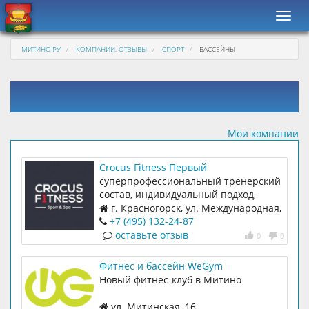
Навиг
МИТИНО.РУ
КОМПАНИИ, ОТЗЫВЫ
СПОРТ
БАССЕЙНЫ
Мои компании
Crocus Fitness Первый
суперпрофессиональный тренерский
состав, индивидуальный подход,
авторские программы, роскошный
г. Красногорск, ул. Международная,
дизайн
д.12 (ТЦ Vegas, -2 этаж)
+7 (495) 132-24-87
оставьте отзыв
0
0
Фитнес и бассейн WeGym
Новый фитнес-клуб в Митино
ул. Митинская, 16