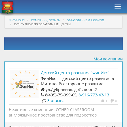
Нави
МИТИНО.РУ
КОМПАНИИ, ОТЗЫВЫ
ОБРАЗОВАНИЕ И РАЗВИТИЕ
КУЛЬТУРНО-ОБРАЗОВАТЕЛЬНЫЕ ЦЕНТРЫ
Мои компании
Детский центр развития "ФинИкс"
ФинИкс — детский центр развития в
Митино. Всесторонне развитие
творческих, индивидуальных и
ул.Дубравная, д.41, корп.2
интеллектуальных способностей
8(495)-75-999-65,
8-916-773-43-13
детей
3 отзыва
1
0
Неактивные компании:
OTHER CLASSROOM
англоязычное пространство для подростков
,