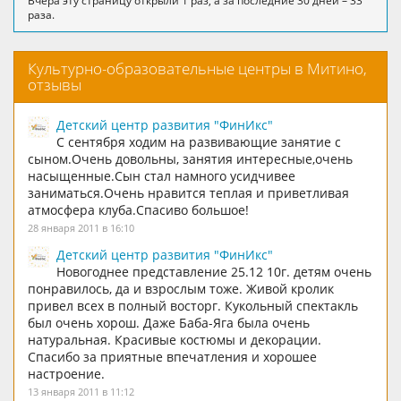
Вчера эту страницу открыли 1 раз, а за последние 30 дней – 33
раза.
Культурно-образовательные центры в Митино,
отзывы
Детский центр развития "ФинИкс"
С сентября ходим на развивающие занятие с
сыном.Очень довольны, занятия интересные,очень
насыщенные.Сын стал намного усидчивее
заниматься.Очень нравится теплая и приветливая
атмосфера клуба.Спасиво большое!
28 января 2011 в 16:10
Детский центр развития "ФинИкс"
Новогоднее представление 25.12 10г. детям очень
понравилось, да и взрослым тоже. Живой кролик
привел всех в полный восторг. Кукольный спектакль
был очень хорош. Даже Баба-Яга была очень
натуральная. Красивые костюмы и декорации.
Спасибо за приятные впечатления и хорошее
настроение.
13 января 2011 в 11:12