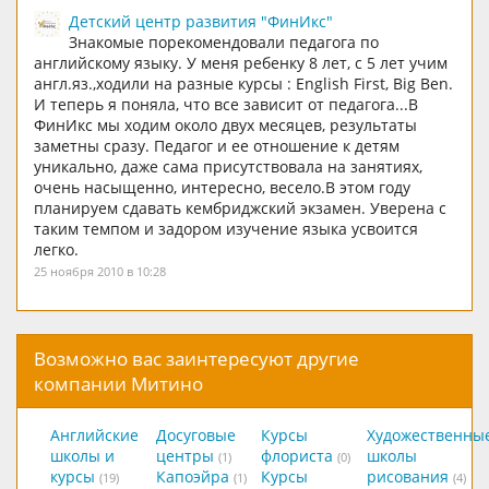
Детский центр развития "ФинИкс"
Знакомые порекомендовали педагога по
английскому языку. У меня ребенку 8 лет, с 5 лет учим
англ.яз.,ходили на разные курсы : English First, Big Ben.
И теперь я поняла, что все зависит от педагога...В
ФинИкс мы ходим около двух месяцев, результаты
заметны сразу. Педагог и ее отношение к детям
уникально, даже сама присутствовала на занятиях,
очень насыщенно, интересно, весело.В этом году
планируем сдавать кембриджский экзамен. Уверена с
таким темпом и задором изучение языка усвоится
легко.
25 ноября 2010 в 10:28
Возможно вас заинтересуют другие
компании Митино
Английские
Досуговые
Курсы
Художественны
школы и
центры
флориста
школы
(1)
(0)
курсы
Капоэйра
Курсы
рисования
(19)
(1)
(4)