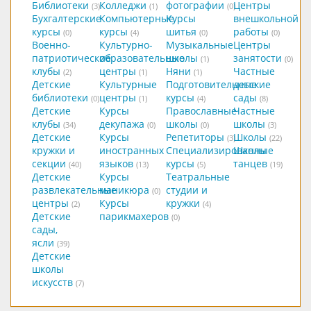
Библиотеки
Колледжи
фотографии
Центры
(3)
(1)
(0)
Бухгалтерские
Компьютерные
Курсы
внешкольной
курсы
курсы
шитья
работы
(0)
(4)
(0)
(0)
Военно-
Культурно-
Музыкальные
Центры
патриотические
образовательные
школы
занятости
(1)
(0)
клубы
центры
Няни
Частные
(2)
(1)
(1)
Детские
Культурные
Подготовительные
детские
библиотеки
центры
курсы
сады
(0)
(1)
(4)
(8)
Детские
Курсы
Православные
Частные
клубы
декупажа
школы
школы
(34)
(0)
(0)
(3)
Детские
Курсы
Репетиторы
Школы
(3)
(22)
кружки и
иностранных
Специализированные
Школы
секции
языков
курсы
танцев
(40)
(13)
(5)
(19)
Детские
Курсы
Театральные
развлекательные
маникюра
студии и
(0)
центры
Курсы
кружки
(2)
(4)
Детские
парикмахеров
(0)
сады,
ясли
(39)
Детские
школы
искусств
(7)