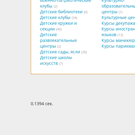
Военно-патриотические
Культурно-
клубы
образовательн
(2)
Детские библиотеки
центры
(0)
(1)
Детские клубы
Культурные це
(34)
Детские кружки и
Курсы декупаж
секции
Курсы иностра
(40)
Детские
языков
(13)
развлекательные
Курсы маникюр
центры
Курсы парикма
(2)
Детские сады, ясли
(39)
Детские школы
искусств
(7)
0.1394 сек.