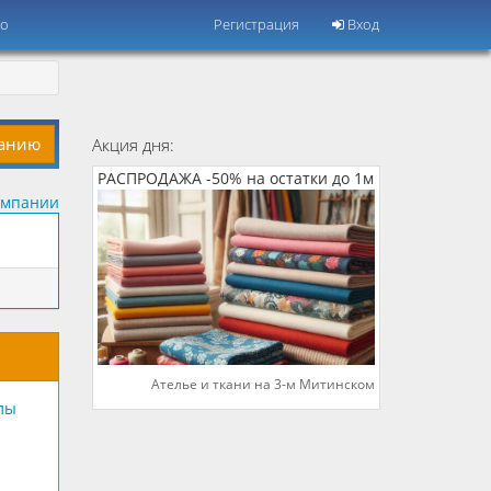
но
Регистрация
Вход
панию
Акция дня:
РАСПРОДАЖА -50% на остатки до 1м
омпании
Ателье и ткани на 3-м Митинском
лы
й