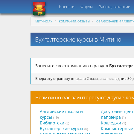
Новости
Форум
Работа, вакансии
МИТИНО.РУ
КОМПАНИИ, ОТЗЫВЫ
ОБРАЗОВАНИЕ И РАЗВИТ
Бухгалтерские курсы в Митино
Занесите свою компанию в раздел
Бухгалтерс
Вчера эту страницу открыли 2 раза, а за последние 30 д
Возможно вас заинтересуют другие к
Английские школы и
Досуговые цен
курсы
Капоэйра
(19)
(1)
Библиотеки
Колледжи
(3)
(1)
Бухгалтерские курсы
Компьютерные 
(0)