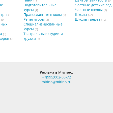
Няни
Центры занятости
(1)
(0)
ые
Подготовительные
Частные детские сад
курсы
Частные школы
(4)
(3)
нтры
Православные школы
Школы
(1)
(0)
(22)
а
Репетиторы
Школы танцев
(0)
(3)
(19)
нных
Специализированные
курсы
(5)
а
Театральные студии и
(0)
херов
кружки
(0)
(4)
Реклама в Митино:
+7(995)002-05-72
mitino@mitino.ru