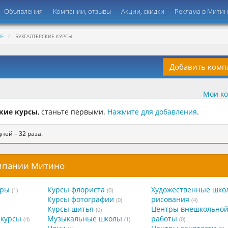
Объявления
Компании, отзывы
Акции, скидки
Реклама в Мити
ИЕ
БУХГАЛТЕРСКИЕ КУРСЫ
Добавить ком
Мои к
кие курсы
, станьте первыми.
Нажмите для добавления
.
ней – 32 раза.
омпании Митино
тры
Курсы флориста
Художественные шко
(1)
(0)
Курсы фотографии
рисования
(0)
(4)
Курсы шитья
Центры внешкольно
(0)
курсы
Музыкальные школы
работы
(4)
(1)
(0)