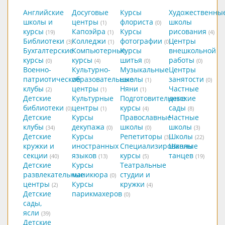
Английские
Досуговые
Курсы
Художественны
школы и
центры
флориста
школы
(1)
(0)
курсы
Капоэйра
Курсы
рисования
(19)
(1)
(4)
Библиотеки
Колледжи
фотографии
Центры
(3)
(1)
(0)
Бухгалтерские
Компьютерные
Курсы
внешкольной
курсы
курсы
шитья
работы
(0)
(4)
(0)
(0)
Военно-
Культурно-
Музыкальные
Центры
патриотические
образовательные
школы
занятости
(1)
(0)
клубы
центры
Няни
Частные
(2)
(1)
(1)
Детские
Культурные
Подготовительные
детские
библиотеки
центры
курсы
сады
(0)
(1)
(4)
(8)
Детские
Курсы
Православные
Частные
клубы
декупажа
школы
школы
(34)
(0)
(0)
(3)
Детские
Курсы
Репетиторы
Школы
(3)
(22)
кружки и
иностранных
Специализированные
Школы
секции
языков
курсы
танцев
(40)
(13)
(5)
(19)
Детские
Курсы
Театральные
развлекательные
маникюра
студии и
(0)
центры
Курсы
кружки
(2)
(4)
Детские
парикмахеров
(0)
сады,
ясли
(39)
Детские