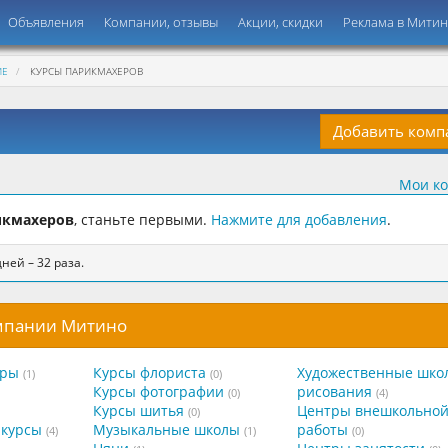
Объявления
Компании, отзывы
Акции, скидки
Реклама в Мити
ИЕ
КУРСЫ ПАРИКМАХЕРОВ
Добавить ком
Мои к
икмахеров
, станьте первыми.
Нажмите для добавления
.
ней – 32 раза.
омпании Митино
тры
Курсы флориста
Художественные шко
(1)
(0)
Курсы фотографии
рисования
(0)
(4)
Курсы шитья
Центры внешкольно
(0)
курсы
Музыкальные школы
работы
(4)
(1)
(0)