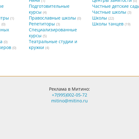
Няни
Центры занятости
(1)
(0)
ые
Подготовительные
Частные детские сад
курсы
Частные школы
(4)
(3)
нтры
Православные школы
Школы
(1)
(0)
(22)
а
Репетиторы
Школы танцев
(0)
(3)
(19)
нных
Специализированные
курсы
(5)
а
Театральные студии и
(0)
херов
кружки
(0)
(4)
Реклама в Митино:
+7(995)002-05-72
mitino@mitino.ru