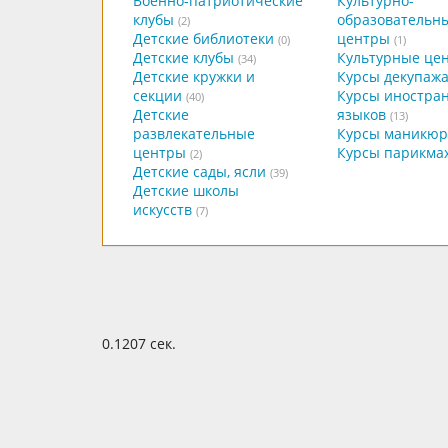
Военно-патриотические
Культурно-
клубы
образовательн
(2)
Детские библиотеки
центры
(0)
(1)
Детские клубы
Культурные це
(34)
Детские кружки и
Курсы декупаж
секции
Курсы иностра
(40)
Детские
языков
(13)
развлекательные
Курсы маникюр
центры
Курсы парикма
(2)
Детские сады, ясли
(39)
Детские школы
искусств
(7)
0.1207 сек.