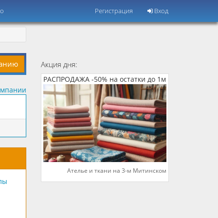
но
Регистрация
Вход
панию
Акция дня:
РАСПРОДАЖА -50% на остатки до 1м
омпании
Ателье и ткани на 3-м Митинском
лы
й