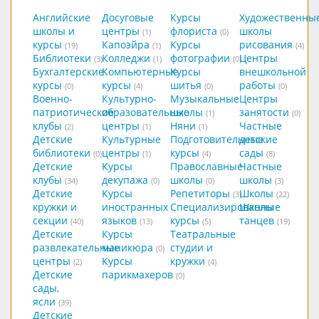
Английские
Досуговые
Курсы
Художественны
школы и
центры
флориста
школы
(1)
(0)
курсы
Капоэйра
Курсы
рисования
(19)
(1)
(4)
Библиотеки
Колледжи
фотографии
Центры
(3)
(1)
(0)
Бухгалтерские
Компьютерные
Курсы
внешкольной
курсы
курсы
шитья
работы
(0)
(4)
(0)
(0)
Военно-
Культурно-
Музыкальные
Центры
патриотические
образовательные
школы
занятости
(1)
(0)
клубы
центры
Няни
Частные
(2)
(1)
(1)
Детские
Культурные
Подготовительные
детские
библиотеки
центры
курсы
сады
(0)
(1)
(4)
(8)
Детские
Курсы
Православные
Частные
клубы
декупажа
школы
школы
(34)
(0)
(0)
(3)
Детские
Курсы
Репетиторы
Школы
(3)
(22)
кружки и
иностранных
Специализированные
Школы
секции
языков
курсы
танцев
(40)
(13)
(5)
(19)
Детские
Курсы
Театральные
развлекательные
маникюра
студии и
(0)
центры
Курсы
кружки
(2)
(4)
Детские
парикмахеров
(0)
сады,
ясли
(39)
Детские