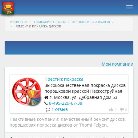
Нав
МИТИНО.РУ
КОМПАНИИ, ОТЗЫВЫ
АВТОМОБИЛИ И ТРАНСПОРТ
РЕМОНТ И ПОКРАСКА ДИСКОВ
Мои компании
Престиж покраска
Высококачественная покраска дисков
порошковой краской Пескоструйная
очистка дисков по бережной
г. Москва, ул. Дубравная дом 53
гибридной технологии Гибкая
8-495-229-67-38
ценовая политика на шиномонтаж
1 отзыв
0
0
Неактивные компании:
Качественный ремонт дисков,
порошковая покраска дисков от Thomi Felgen
,