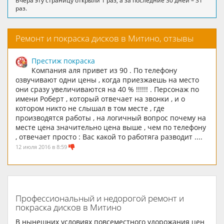
Вчера эту страницу открыли 1 раз, а за последние 30 дней – 31
раз.
Ремонт и покраска дисков в Митино, отзывы
Престиж покраска
Компания аля привет из 90 . По телефону
озвучивают одни цены , когда приезжаешь на место
они сразу увеличиваются на 40 % !!!!!! . Персонаж по
имени Роберт , который отвечает на звонки , и о
котором никто не слышал в том месте , где
производятся работы , на логичный вопрос почему на
месте цена значительно цена выше , чем по телефону
, отвечает просто : Вас какой то работяга разводит ....
12 июля 2016 в 8:59
Профессиональный и недорогой ремонт и
покраска дисков в Митино
В нынешних условиях повсеместного удорожания цен