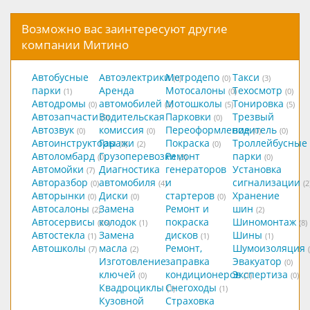
Возможно вас заинтересуют другие
компании Митино
Автобусные
Автоэлектрики
Метродепо
Такси
(0)
(0)
(3)
парки
Аренда
Мотосалоны
Техосмотр
(1)
(0)
(0)
Автодромы
автомобилей
Мотошколы
Тонировка
(0)
(2)
(5)
(5)
Автозапчасти
Водительская
Парковки
Трезвый
(9)
(0)
Автозвук
комиссия
Переоформление
водитель
(0)
(0)
(0)
(0)
Автоинструкторы
Гаражи
Покраска
Троллейбусные
(0)
(2)
(0)
Автоломбард
Грузоперевозки
Ремонт
парки
(0)
(3)
(0)
Автомойки
Диагностика
генераторов
Установка
(7)
Авторазбор
автомобиля
и
сигнализации
(0)
(4)
(2
Авторынки
Диски
стартеров
Хранение
(0)
(0)
(0)
Автосалоны
Замена
Ремонт и
шин
(2)
(2)
Автосервисы
колодок
покраска
Шиномонтаж
(26)
(1)
(8)
Автостекла
Замена
дисков
Шины
(1)
(1)
(1)
Автошколы
масла
Ремонт,
Шумоизоляция
(7)
(2)
Изготовление
заправка
Эвакуатор
(0)
ключей
кондиционеров
Экспертиза
(0)
(1)
(0)
Квадроциклы
Снегоходы
(1)
(1)
Кузовной
Страховка