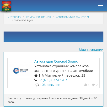
Нав
МИТИНО.РУ
КОМПАНИИ, ОТЗЫВЫ
АВТОМОБИЛИ И ТРАНСПОРТ
ШУМОИЗОЛЯЦИЯ
Мои компании
Автостудия Concept Sound
Установка охранных комплексов
экспертного уровня на автомобили
иностранного производства.
1-й Митинский переулок, 25
Тонирование стекол пленками,
+7 (495) 627-61-67
атермальная тонировка.
106 отзывов
1
-1
Шумоизоляция автомобилей.
Автозвук.
Вчера эту страницу открыли 1 раз, а за последние 30 дней – 32
раза.