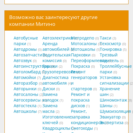
Возможно вас заинтересуют другие
компании Митино
Автобусные
Автоэлектрики
Метродепо
Такси
(0)
(0)
(3)
парки
Аренда
Мотосалоны
Техосмотр
(1)
(0)
(0)
Автодромы
автомобилей
Мотошколы
Тонировка
(0)
(2)
(5)
(5)
Автозапчасти
Водительская
Парковки
Трезвый
(9)
(0)
Автозвук
комиссия
Переоформление
водитель
(0)
(0)
(0)
(0)
Автоинструкторы
Гаражи
Покраска
Троллейбусные
(0)
(2)
(0)
Автоломбард
Грузоперевозки
Ремонт
парки
(0)
(3)
(0)
Автомойки
Диагностика
генераторов
Установка
(7)
Авторазбор
автомобиля
и
сигнализации
(0)
(4)
(2
Авторынки
Диски
стартеров
Хранение
(0)
(0)
(0)
Автосалоны
Замена
Ремонт и
шин
(2)
(2)
Автосервисы
колодок
покраска
Шиномонтаж
(26)
(1)
(8)
Автостекла
Замена
дисков
Шины
(1)
(1)
(1)
Автошколы
масла
Ремонт,
Шумоизоляция
(7)
(2)
Изготовление
заправка
Эвакуатор
(0)
ключей
кондиционеров
Экспертиза
(0)
(1)
(0)
Квадроциклы
Снегоходы
(1)
(1)