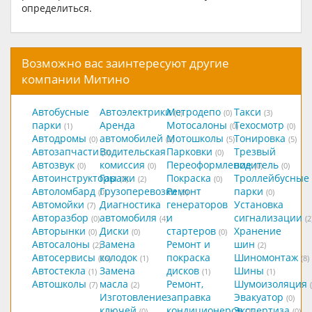
определиться.
Возможно вас заинтересуют другие
компании Митино
Автобусные
Автоэлектрики
Метродепо
Такси
(0)
(0)
(3)
парки
Аренда
Мотосалоны
Техосмотр
(1)
(0)
(0)
Автодромы
автомобилей
Мотошколы
Тонировка
(0)
(2)
(5)
(5)
Автозапчасти
Водительская
Парковки
Трезвый
(9)
(0)
Автозвук
комиссия
Переоформление
водитель
(0)
(0)
(0)
(0)
Автоинструкторы
Гаражи
Покраска
Троллейбусные
(0)
(2)
(0)
Автоломбард
Грузоперевозки
Ремонт
парки
(0)
(3)
(0)
Автомойки
Диагностика
генераторов
Установка
(7)
Авторазбор
автомобиля
и
сигнализации
(0)
(4)
(2
Авторынки
Диски
стартеров
Хранение
(0)
(0)
(0)
Автосалоны
Замена
Ремонт и
шин
(2)
(2)
Автосервисы
колодок
покраска
Шиномонтаж
(26)
(1)
(8)
Автостекла
Замена
дисков
Шины
(1)
(1)
(1)
Автошколы
масла
Ремонт,
Шумоизоляция
(7)
(2)
Изготовление
заправка
Эвакуатор
(0)
ключей
кондиционеров
Экспертиза
(0)
(1)
(0)