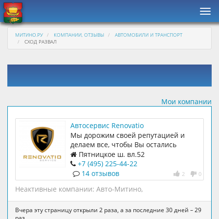
Нав
МИТИНО.РУ
КОМПАНИИ, ОТЗЫВЫ
АВТОМОБИЛИ И ТРАНСПОРТ
СХОД РАЗВАЛ
Мои компании
Автосервис Renovatio
Мы дорожим своей репутацией и
делаем все, чтобы Вы остались
довольны нашей работой и Вам было
Пятницкое ш. вл.52
приятно, выгодно и удобно с нами
+7 (495) 225-44-22
сотрудничать
14 отзывов
2
0
Неактивные компании:
Авто-Митино
,
Вчера эту страницу открыли 2 раза, а за последние 30 дней – 29
раз.