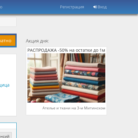
но
Регистрация
Вход
латно
Акция дня:
РАСПРОДАЖА -50% на остатки до 1м
щица
Ателье и ткани на 3-м Митинском
ансий