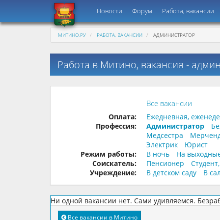
Новости
Форум
Работа, вакансии
МИТИНО.РУ
РАБОТА, ВАКАНСИИ
АДМИНИСТРАТОР
Работа в Митино, вакансия - адми
Все вакансии
Оплата:
Ежедневная, еженед
Профессия:
Администратор
Бе
Медсестра
Мерчен
Электрик
Юрист
Режим работы:
В ночь
На выходны
Соискатель:
Пенсионер
Студент
Учреждение:
В детском саду
В са
Ни одной вакансии нет. Сами удивляемся. Безра
Все вакансии в Митино