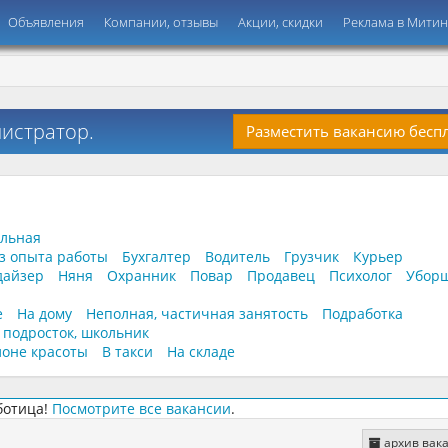
Объявления
Компании, отзывы
Акции, скидки
Реклама в Мити
нистратор.
Разместить вакансию бесп
ельная
з опыта работы
Бухгалтер
Водитель
Грузчик
Курьер
дайзер
Няня
Охранник
Повар
Продавец
Психолог
Убор
е
На дому
Неполная, частичная занятость
Подработка
, подросток, школьник
лоне красоты
В такси
На складе
ботица!
Посмотрите все вакансии
.
архив вак