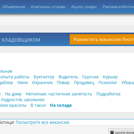
Объявления
Компании, отзывы
Акции, скидки
Реклама в Мити
та кладовщиком
Разместить вакансию бесп
ельная
 опыта работы
Бухгалтер
Водитель
Грузчик
Курьер
дайзер
Няня
Охранник
Повар
Продавец
Психолог
Убор
е
На дому
Неполная, частичная занятость
Подработка
, подросток, школьник
лоне красоты
В такси
На складе
ботица!
Посмотрите все вакансии
.
архив вак