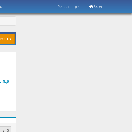
но
Регистрация
Вход
латно
щица
ансий