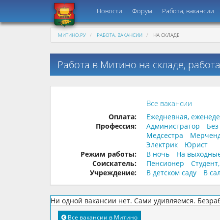
Новости
Форум
Работа, вакансии
МИТИНО.РУ
РАБОТА, ВАКАНСИИ
НА СКЛАДЕ
Работа в Митино на складе, рабо
Все вакансии
Оплата:
Ежедневная, еженед
Профессия:
Администратор
Без
Медсестра
Мерчен
Электрик
Юрист
Режим работы:
В ночь
На выходны
Соискатель:
Пенсионер
Студент
Учреждение:
В детском саду
В са
Ни одной вакансии нет. Сами удивляемся. Безра
Все вакансии в Митино