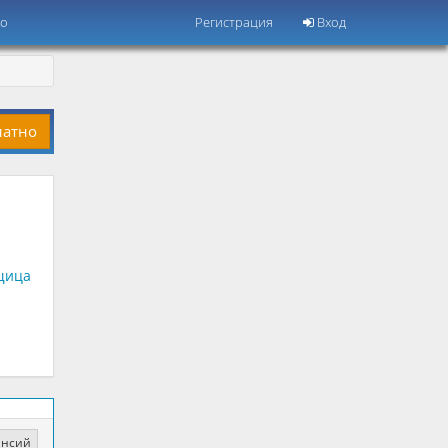
но
Регистрация
Вход
латно
щица
ансий