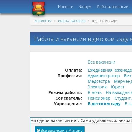
Новости
Форум
Работа, вакансии
МИТИНО.РУ
РАБОТА, ВАКАНСИИ
В ДЕТСКОМ САДУ
Работа и вакансии в детском саду
Все вакансии
Оплата:
Ежедневная, еженед
Профессия:
Администратор
Без
Медсестра
Мерчен
Электрик
Юрист
Режим работы:
В ночь
На выходны
Соискатель:
Пенсионер
Студент
Учреждение:
В детском саду
В с
Ни одной вакансии нет. Сами удивляемся. Безра
Все вакансии в Митино