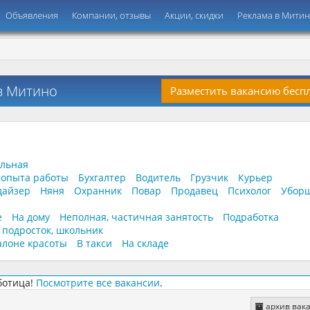
Объявления
Компании, отзывы
Акции, скидки
Реклама в Мити
 в Митино
Разместить вакансию бесп
ельная
 опыта работы
Бухгалтер
Водитель
Грузчик
Курьер
дайзер
Няня
Охранник
Повар
Продавец
Психолог
Убор
е
На дому
Неполная, частичная занятость
Подработка
, подросток, школьник
алоне красоты
В такси
На складе
ботица!
Посмотрите все вакансии
.
архив вак