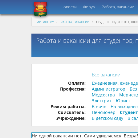
Новости
Форум
Работа, вакансии
МИТИНО.РУ
РАБОТА, ВАКАНСИИ
СТУДЕНТ, ПОДРОСТОК, ШК
Работа и вакансии для студентов,
Все вакансии
Оплата:
Ежедневная, еженед
Профессия:
Администратор
Без
Медсестра
Мерчен
Электрик
Юрист
Режим работы:
В ночь
На выходны
Соискатель:
Пенсионер
Студент
Учреждение:
В детском саду
В са
Ни одной вакансии нет. Сами удивляемся. Безра