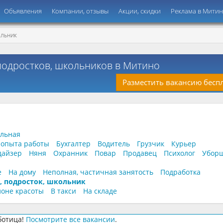
Объявления
Компании, отзывы
Акции, скидки
Реклама в Мити
ОЛЬНИК
 подростков, школьников в Митино
Разместить вакансию бесп
ельная
 опыта работы
Бухгалтер
Водитель
Грузчик
Курьер
дайзер
Няня
Охранник
Повар
Продавец
Психолог
Убор
е
На дому
Неполная, частичная занятость
Подработка
, подросток, школьник
лоне красоты
В такси
На складе
ботица!
Посмотрите все вакансии
.