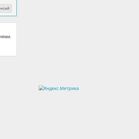
ансий
иями.