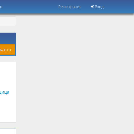
но
Регистрация
Вход
латно
щица