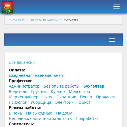
Навиг
МИТИНО.РУ
РАБОТА, ВАКАНСИИ
БУХГАЛТЕР
Фильтр
Все вакансии
Оплата:
Ежедневная, еженедельная
Профессия:
Администратор
Без опыта работы
Бухгалтер
Водитель
Грузчик
Курьер
Медсестра
Мерчендайзер
Няня
Охранник
Повар
Продавец
Психолог
Уборщица
Электрик
Юрист
Режим работы:
В ночь
На выходные
На дому
Неполная, частичная занятость
Подработка
Соискатель: