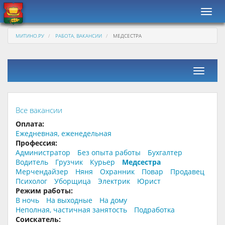
Навиг
МИТИНО.РУ
РАБОТА, ВАКАНСИИ
МЕДСЕСТРА
Фильтр
Все вакансии
Оплата:
Ежедневная, еженедельная
Профессия:
Администратор
Без опыта работы
Бухгалтер
Водитель
Грузчик
Курьер
Медсестра
Мерчендайзер
Няня
Охранник
Повар
Продавец
Психолог
Уборщица
Электрик
Юрист
Режим работы:
В ночь
На выходные
На дому
Неполная, частичная занятость
Подработка
Соискатель: