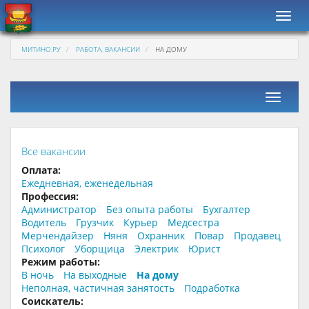
Навиг
МИТИНО.РУ
РАБОТА, ВАКАНСИИ
НА ДОМУ
Фильтр
Все вакансии
Оплата:
Ежедневная, еженедельная
Профессия:
Администратор
Без опыта работы
Бухгалтер
Водитель
Грузчик
Курьер
Медсестра
Мерчендайзер
Няня
Охранник
Повар
Продавец
Психолог
Уборщица
Электрик
Юрист
Режим работы:
В ночь
На выходные
На дому
Неполная, частичная занятость
Подработка
Соискатель: