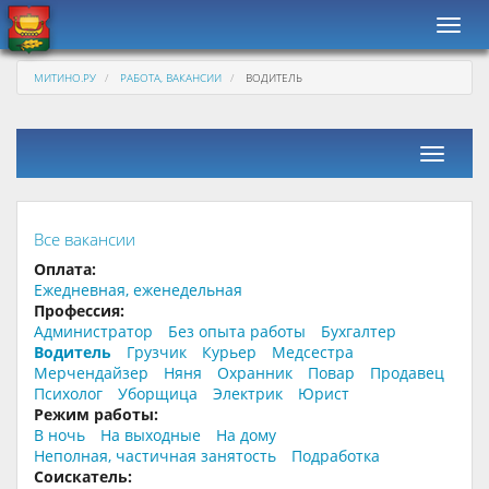
Навиг
МИТИНО.РУ
РАБОТА, ВАКАНСИИ
ВОДИТЕЛЬ
Фильтр
Все вакансии
Оплата:
Ежедневная, еженедельная
Профессия:
Администратор
Без опыта работы
Бухгалтер
Водитель
Грузчик
Курьер
Медсестра
Мерчендайзер
Няня
Охранник
Повар
Продавец
Психолог
Уборщица
Электрик
Юрист
Режим работы:
В ночь
На выходные
На дому
Неполная, частичная занятость
Подработка
Соискатель: