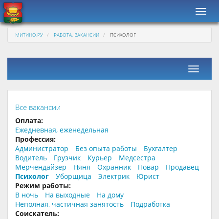
Навиг
МИТИНО.РУ
РАБОТА, ВАКАНСИИ
ПСИХОЛОГ
Фильтр
Все вакансии
Оплата:
Ежедневная, еженедельная
Профессия:
Администратор
Без опыта работы
Бухгалтер
Водитель
Грузчик
Курьер
Медсестра
Мерчендайзер
Няня
Охранник
Повар
Продавец
Психолог
Уборщица
Электрик
Юрист
Режим работы:
В ночь
На выходные
На дому
Неполная, частичная занятость
Подработка
Соискатель: