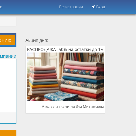
но
Регистрация
Вход
панию
Акция дня:
РАСПРОДАЖА -50% на остатки до 1м
омпании
Ателье и ткани на 3-м Митинском