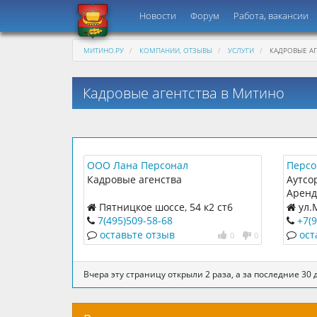
Новости
Форум
Работа, вакансии
МИТИНО.РУ
КОМПАНИИ, ОТЗЫВЫ
УСЛУГИ
КАДРОВЫЕ АГ
Кадровые агентства в Митино
ООО Лана Персонал
Персо
Кадровые агенства
Аутсо
Аренд
Пятницкое шоссе, 54 к2 ст6
ул.М
7(495)509-58-68
+7(
05
оставьте отзыв
ост
0
0
Вчера эту страницу открыли 2 раза, а за последние 30 д