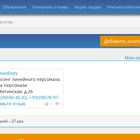
Объявления
Компании, отзывы
Акции, скидки
Реклама в Мити
ЕНТСТВА
Добавить ком
Мои к
налБеру
рсинг линейного персонала.
а персонала
итинская, д.26
929)590-45-02
,
+7(929)578-97-
авьте отзыв
0
0
ней – 27 раз.