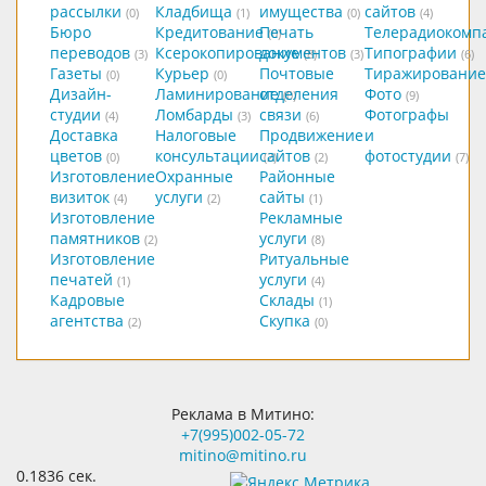
рассылки
Кладбища
имущества
сайтов
(0)
(1)
(0)
(4)
Бюро
Кредитование
Печать
Телерадиокомп
(0)
переводов
Ксерокопирование
документов
Типографии
(3)
(8)
(3)
(6)
Газеты
Курьер
Почтовые
Тиражирование
(0)
(0)
Дизайн-
Ламинирование
отделения
Фото
(0)
(9)
студии
Ломбарды
связи
Фотографы
(4)
(3)
(6)
Доставка
Налоговые
Продвижение
и
цветов
консультации
сайтов
фотостудии
(0)
(2)
(2)
(7)
Изготовление
Охранные
Районные
визиток
услуги
сайты
(4)
(2)
(1)
Изготовление
Рекламные
памятников
услуги
(2)
(8)
Изготовление
Ритуальные
печатей
услуги
(1)
(4)
Кадровые
Склады
(1)
агентства
Скупка
(2)
(0)
Реклама в Митино:
+7(995)002-05-72
mitino@mitino.ru
0.1836 сек.