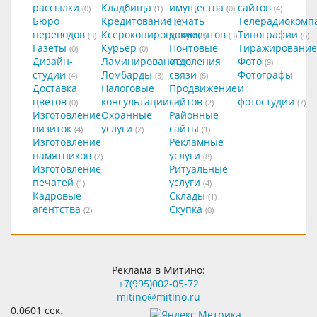
рассылки
Кладбища
имущества
сайтов
(0)
(1)
(0)
(4)
Бюро
Кредитование
Печать
Телерадиокомп
(0)
переводов
Ксерокопирование
документов
Типографии
(3)
(8)
(3)
(6)
Газеты
Курьер
Почтовые
Тиражирование
(0)
(0)
Дизайн-
Ламинирование
отделения
Фото
(0)
(9)
студии
Ломбарды
связи
Фотографы
(4)
(3)
(6)
Доставка
Налоговые
Продвижение
и
цветов
консультации
сайтов
фотостудии
(0)
(2)
(2)
(7)
Изготовление
Охранные
Районные
визиток
услуги
сайты
(4)
(2)
(1)
Изготовление
Рекламные
памятников
услуги
(2)
(8)
Изготовление
Ритуальные
печатей
услуги
(1)
(4)
Кадровые
Склады
(1)
агентства
Скупка
(2)
(0)
Реклама в Митино:
+7(995)002-05-72
mitino@mitino.ru
0.0601 сек.