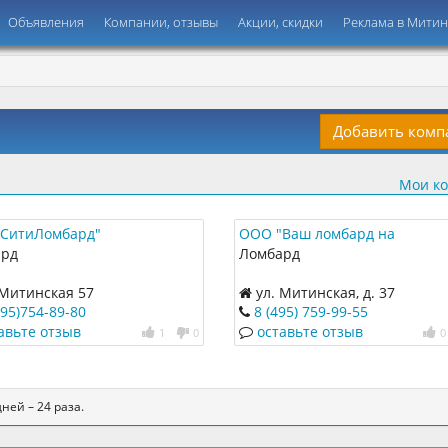
Объявления
Компании, отзывы
Акции, скидки
Реклама в Мити
Добавить ком
Мои к
СитиЛомбард"
ООО "Ваш ломбард на
Савёловской"
ард
Ломбард
 Митинская 57
ул. Митинская, д. 37
495)754-89-80
8 (495) 759-99-55
авьте отзыв
оставьте отзыв
1
0
0
ней – 24 раза.