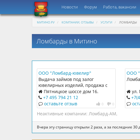
Новости
Форум
Работа, вакансии
МИТИНО.РУ
КОМПАНИИ, ОТЗЫВЫ
УСЛУГИ
ЛОМБАРДЫ
Ломбарды в Митино
ООО "Ломбард-ювелир"
ООО "
Выдача займов под залог
Ломб
ювелирных изделий, продажа с
витрины, есть ювелирный
Пятницкое шоссе дом 16.
ул.
мастер.
+7 495 794 21 12
+7(
оставьте отзыв
ост
0
0
Неактивные компании:
Ломбард-АМ
,
Вчера эту страницу открыли 2 раза, а за последние 30 д