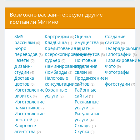
Возможно вас заинтересуют другие
компании Митино
SMS-
Картриджи
Оценка
Создание
(0)
рассылки
Кладбища
имущества
сайтов
(0)
(1)
(0)
(4)
Бюро
Кредитование
Печать
Телерадиокомп
(0)
переводов
Ксерокопирование
документов
Типографии
(3)
(8)
(3)
(6)
Газеты
Курьер
Почтовые
Тиражирование
(0)
(0)
Дизайн-
Ламинирование
отделения
Фото
(0)
(9)
студии
Ломбарды
связи
Фотографы
(4)
(3)
(6)
Доставка
Налоговые
Продвижение
и
цветов
консультации
сайтов
фотостудии
(0)
(2)
(2)
(7)
Изготовление
Охранные
Районные
визиток
услуги
сайты
(4)
(2)
(1)
Изготовление
Рекламные
памятников
услуги
(2)
(8)
Изготовление
Ритуальные
печатей
услуги
(1)
(4)
Кадровые
Склады
(1)
агентства
Скупка
(2)
(0)