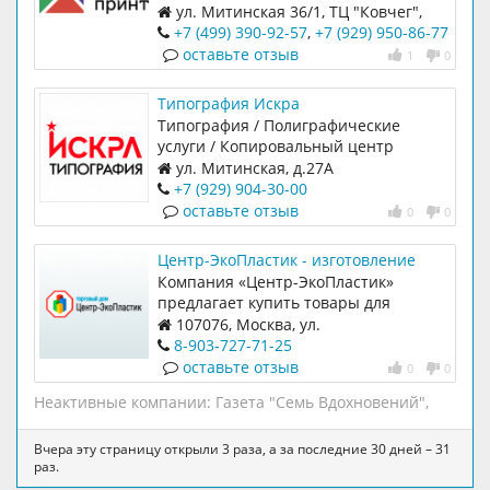
АССОРТИМЕНТ ПЕЧАТНОЙ И
ул. Митинская 36/1, ТЦ "Ковчег",
ШТЕМПЕЛЬНОЙ ПРОДУКЦИИ.
цокольный этаж, помещение 2Б
+7 (499) 390-92-57
,
+7 (929) 950-86-77
КАЧЕСТВЕННО И В СРОК МЫ
оставьте отзыв
1
0
ИЗГОТОВИМ ДЛЯ ВАС
Типография Искра
Типография / Полиграфические
услуги / Копировальный центр
ул. Митинская, д.27А
+7 (929) 904-30-00
оставьте отзыв
0
0
Центр-ЭкоПластик - изготовление
изделий из пластмассы
Компания «Центр-ЭкоПластик»
предлагает купить товары для
идентификации подземных
107076, Москва, ул.
коммуникаций, которая становится
Краснобогатырская, д.89, стр.1
8-903-727-71-25
важнейшей задачей тогда, когда
оставьте отзыв
0
0
нужно точно установить
Неактивные компании:
Газета "Семь Вдохновений"
,
местоположение кабеля или
кабельного канала, а также
трубопроводов коммунальных служб.
Вчера эту страницу открыли 3 раза, а за последние 30 дней – 31
раз.