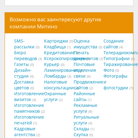
Возможно вас заинтересуют другие
компании Митино
SMS-
Картриджи
Оценка
Создание
(0)
рассылки
Кладбища
имущества
сайтов
(0)
(1)
(0)
(4)
Бюро
Кредитование
Печать
Телерадиокомп
(0)
переводов
Ксерокопирование
документов
Типографии
(3)
(8)
(3)
(6)
Газеты
Курьер
Почтовые
Тиражирование
(0)
(0)
Дизайн-
Ламинирование
отделения
Фото
(0)
(9)
студии
Ломбарды
связи
Фотографы
(4)
(3)
(6)
Доставка
Налоговые
Продвижение
и
цветов
консультации
сайтов
фотостудии
(0)
(2)
(2)
(7)
Изготовление
Охранные
Районные
визиток
услуги
сайты
(4)
(2)
(1)
Изготовление
Рекламные
памятников
услуги
(2)
(8)
Изготовление
Ритуальные
печатей
услуги
(1)
(4)
Кадровые
Склады
(1)
агентства
Скупка
(2)
(0)