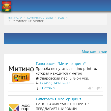
МИТИНО.РУ
КОМПАНИИ, ОТЗЫВЫ
УСЛУГИ
ИЗГОТОВЛЕНИЕ ВИЗИТОК
Мои компании
Типография "Митино принт"
Просьба не путать с mitino-print.ru,
которая находится у метро
"Волоколамская"
Уваровский пер. 3, 8-ой мкр.
Митино (ост. Бассейн)
+7 (495) 741-02-09
1 отзыв
1
0
Типография МосГорПринт
ТИПОГРАФИЯ "МОСГОРПРИНТ"
ПРЕДЛАГАЕТ ШИРОКИЙ