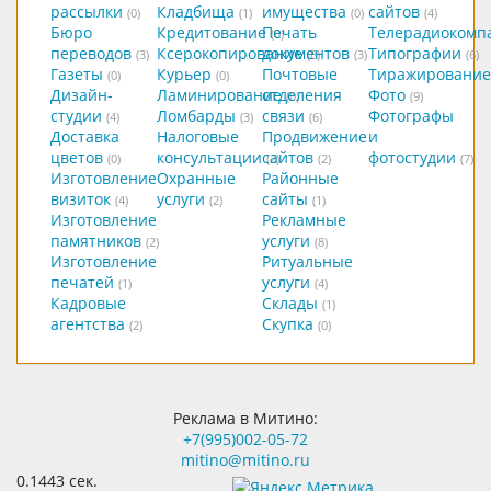
рассылки
Кладбища
имущества
сайтов
(0)
(1)
(0)
(4)
Бюро
Кредитование
Печать
Телерадиокомп
(0)
переводов
Ксерокопирование
документов
Типографии
(3)
(8)
(3)
(6)
Газеты
Курьер
Почтовые
Тиражирование
(0)
(0)
Дизайн-
Ламинирование
отделения
Фото
(0)
(9)
студии
Ломбарды
связи
Фотографы
(4)
(3)
(6)
Доставка
Налоговые
Продвижение
и
цветов
консультации
сайтов
фотостудии
(0)
(2)
(2)
(7)
Изготовление
Охранные
Районные
визиток
услуги
сайты
(4)
(2)
(1)
Изготовление
Рекламные
памятников
услуги
(2)
(8)
Изготовление
Ритуальные
печатей
услуги
(1)
(4)
Кадровые
Склады
(1)
агентства
Скупка
(2)
(0)
Реклама в Митино:
+7(995)002-05-72
mitino@mitino.ru
0.1443 сек.