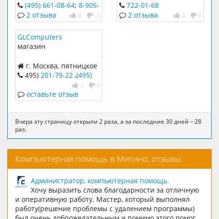
Белобородова д.37
ш., вл. 18
(495) 661-08-64
;
8-905-
722-01-68
549-58-82
2 отзыва
2 отзыва
0
-1
0
0
GLComputers
магазин
г. Москва, пятницкое
шоссе 18, ТК "Митнский
495)
201-79-22
,
(495)
Радорынок" пав. 474 и
6499887
1
0
489
оставьте отзыв
Вчера эту страницу открыли 2 раза, а за последние 30 дней – 28
раз.
Компьютерная помощь в Митино, отзывы
Администратор, компьютерная помощь.
Хочу выразить слова благодарности за отличную
и оперативную работу. Мастер, который выполнял
работу(решение проблемы с удалением программы)
был очень доброжелательным и помимо этого помог