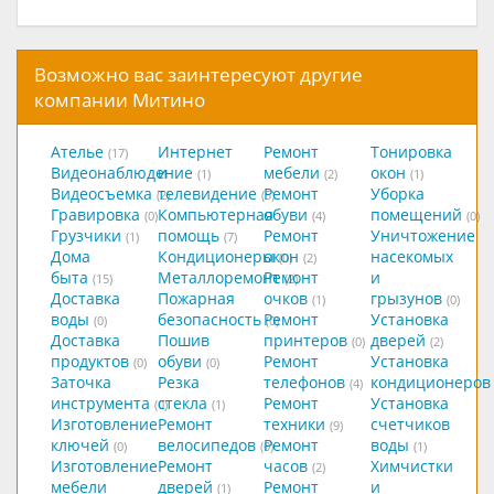
Возможно вас заинтересуют другие
компании Митино
Ателье
Интернет
Ремонт
Тонировка
(17)
Видеонаблюдение
и
мебели
окон
(1)
(2)
(1)
Видеосъемка
телевидение
Ремонт
Уборка
(2)
(5)
Гравировка
Компьютерная
обуви
помещений
(0)
(4)
(0)
Грузчики
помощь
Ремонт
Уничтожение
(1)
(7)
Дома
Кондиционеры
окон
насекомых
(0)
(2)
быта
Металлоремонт
Ремонт
и
(15)
(2)
Доставка
Пожарная
очков
грызунов
(1)
(0)
воды
безопасность
Ремонт
Установка
(0)
(0)
Доставка
Пошив
принтеров
дверей
(0)
(2)
продуктов
обуви
Ремонт
Установка
(0)
(0)
Заточка
Резка
телефонов
кондиционеров
(4)
инструмента
стекла
Ремонт
Установка
(0)
(1)
Изготовление
Ремонт
техники
счетчиков
(9)
ключей
велосипедов
Ремонт
воды
(0)
(0)
(1)
Изготовление
Ремонт
часов
Химчистки
(2)
мебели
дверей
Ремонт
и
(1)