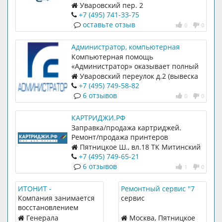
Уваровский пер. 2
+7 (495) 741-33-75
оставьте отзыв
0
0
Администратор, компьютерная
помощь.
Компьютерная помощь
«Администратор» оказывает полный
спектр услуг в области
Уваровский переулок д.2 (вывеска
информационных технологий и
ремонт ноутбуков)
+7 (495) 749-58-82
компьютерной безопасности.
6 отзывов
0
0
КАРТРИДЖИ.РФ
Заправка/продажа картриджей.
Ремонт/продажа принтеров
Пятницкое Ш., вл.18 ТК Митинский
радиорынок, павильон 500
+7 (495) 749-65-21
6 отзывов
1
0
ИТОНИТ -
Ремонтный сервис "7
Восстановление
офис"
Компания занимается
сервис
данных
восстановлением
компьютерных данных
Генерала
Москва, Пятницкое