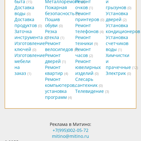
быта
Металлоремонт
Ремонт
и
(15)
(2)
Доставка
Пожарная
очков
грызунов
(1)
(0)
воды
безопасность
Ремонт
Установка
(0)
(0)
Доставка
Пошив
принтеров
дверей
(0)
(2)
продуктов
обуви
Ремонт
Установка
(0)
(0)
Заточка
Резка
телефонов
кондиционеров
(4)
инструмента
стекла
Ремонт
Установка
(0)
(1)
Изготовление
Ремонт
техники
счетчиков
(9)
ключей
велосипедов
Ремонт
воды
(0)
(0)
(1)
Изготовление
Ремонт
часов
Химчистки
(2)
мебели
дверей
Ремонт
и
(1)
на
Ремонт
ювелирных
прачечные
(12)
заказ
квартир
изделий
Электрик
(1)
(4)
(0)
(0)
Ремонт
Слесарь
компьютеров,
сантехник
(0)
установка
Телевидение
(3)
программ
(4)
Реклама в Митино:
+7(995)002-05-72
mitino@mitino.ru