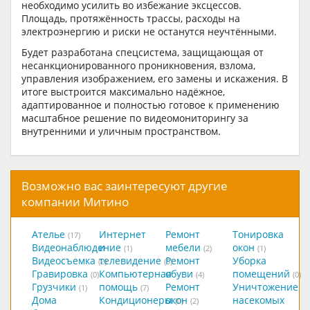
необходимо усилить во избежание эксцессов.
Площадь, протяжённость трассы, расходы на
электроэнергию и риски не останутся неучтёнными.
Будет разработана спецсистема, защищающая от
несанкционированного проникновения, взлома,
управления изображением, его замены и искажения. В
итоге выстроится максимально надёжное,
адаптированное и полностью готовое к применению
масштабное решение по видеомониторингу за
внутренними и уличным пространством.
Возможно вас заинтересуют другие
компании Митино
Ателье
Интернет
Ремонт
Тонировка
(17)
Видеонаблюдение
и
мебели
окон
(1)
(2)
(1)
Видеосъемка
телевидение
Ремонт
Уборка
(2)
(5)
Гравировка
Компьютерная
обуви
помещений
(0)
(4)
(0)
Грузчики
помощь
Ремонт
Уничтожение
(1)
(7)
Дома
Кондиционеры
окон
насекомых
(0)
(2)