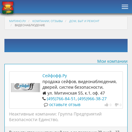
Нав
МИТИНО.РУ
КОМПАНИИ, ОТЗЫВЫ
ДОМ, БЫТ И РЕМОНТ
ВИДЕОНАБЛЮДЕНИЕ
Мои компании
Сейфофф.Ру
продажа сейфов, видеонаблюдения,
дверей, систем безопасности,
кондиционеров, складского
ул. Митинская 55, к.1, оф. 47
оборудования
(495)766-84-51
,
(495)966-38-27
многоканальный
оставьте отзыв
0
0
Неактивные компании:
Группа Предприятий
Безопасности Единство
,