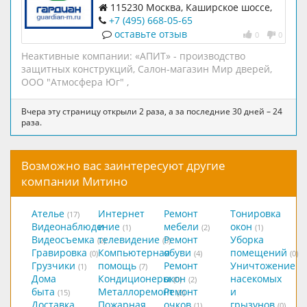
115230 Москва, Каширское шоссе,
дом 3, корпус 2, строение 6
+7 (495) 668-05-65
оставьте отзыв
0
0
Неактивные компании:
«АПИТ» - производство
защитных конструкций
,
Салон-магазин Мир дверей
,
ООО "Атмосфера Юг"
,
Вчера эту страницу открыли 2 раза, а за последние 30 дней – 24
раза.
Возможно вас заинтересуют другие
компании Митино
Ателье
Интернет
Ремонт
Тонировка
(17)
Видеонаблюдение
и
мебели
окон
(1)
(2)
(1)
Видеосъемка
телевидение
Ремонт
Уборка
(2)
(5)
Гравировка
Компьютерная
обуви
помещений
(0)
(4)
(0)
Грузчики
помощь
Ремонт
Уничтожение
(1)
(7)
Дома
Кондиционеры
окон
насекомых
(0)
(2)
быта
Металлоремонт
Ремонт
и
(15)
(2)
Доставка
Пожарная
очков
грызунов
(1)
(0)