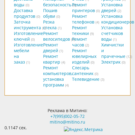
воды
безопасность
Ремонт
Установка
(0)
(0)
Доставка
Пошив
принтеров
дверей
(0)
(2)
продуктов
обуви
Ремонт
Установка
(0)
(0)
Заточка
Резка
телефонов
кондиционеров
(4)
инструмента
стекла
Ремонт
Установка
(0)
(1)
Изготовление
Ремонт
техники
счетчиков
(9)
ключей
велосипедов
Ремонт
воды
(0)
(0)
(1)
Изготовление
Ремонт
часов
Химчистки
(2)
мебели
дверей
Ремонт
и
(1)
на
Ремонт
ювелирных
прачечные
(12)
заказ
квартир
изделий
Электрик
(1)
(4)
(0)
(0)
Ремонт
Слесарь
компьютеров,
сантехник
(0)
установка
Телевидение
(3)
программ
(4)
Реклама в Митино:
+7(995)002-05-72
mitino@mitino.ru
0.1147 сек.