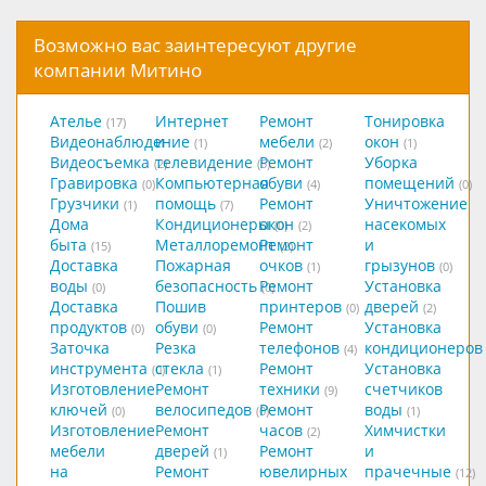
Возможно вас заинтересуют другие
компании Митино
Ателье
Интернет
Ремонт
Тонировка
(17)
Видеонаблюдение
и
мебели
окон
(1)
(2)
(1)
Видеосъемка
телевидение
Ремонт
Уборка
(2)
(5)
Гравировка
Компьютерная
обуви
помещений
(0)
(4)
(0)
Грузчики
помощь
Ремонт
Уничтожение
(1)
(7)
Дома
Кондиционеры
окон
насекомых
(0)
(2)
быта
Металлоремонт
Ремонт
и
(15)
(2)
Доставка
Пожарная
очков
грызунов
(1)
(0)
воды
безопасность
Ремонт
Установка
(0)
(0)
Доставка
Пошив
принтеров
дверей
(0)
(2)
продуктов
обуви
Ремонт
Установка
(0)
(0)
Заточка
Резка
телефонов
кондиционеров
(4)
инструмента
стекла
Ремонт
Установка
(0)
(1)
Изготовление
Ремонт
техники
счетчиков
(9)
ключей
велосипедов
Ремонт
воды
(0)
(0)
(1)
Изготовление
Ремонт
часов
Химчистки
(2)
мебели
дверей
Ремонт
и
(1)
на
Ремонт
ювелирных
прачечные
(12)