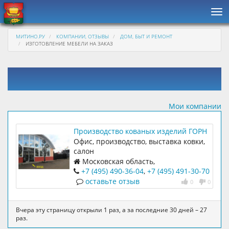
Нав
МИТИНО.РУ
КОМПАНИИ, ОТЗЫВЫ
ДОМ, БЫТ И РЕМОНТ
ИЗГОТОВЛЕНИЕ МЕБЕЛИ НА ЗАКАЗ
Мои компании
Производство кованых изделий ГОРН
Офис, производство, выставка ковки,
салон
Московская область,
Солнечногорский район, дер.
+7 (495) 490-36-04
,
+7 (495) 491-30-70
Юрлово, ул. Сабуровская, д. 1
оставьте отзыв
0
0
Вчера эту страницу открыли 1 раз, а за последние 30 дней – 27
раз.