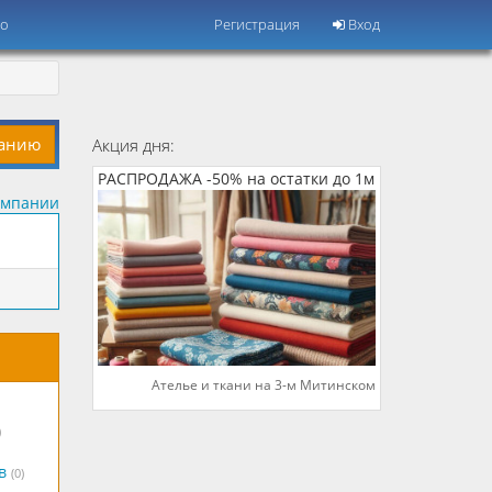
но
Регистрация
Вход
панию
Акция дня:
РАСПРОДАЖА -50% на остатки до 1м
омпании
Ателье и ткани на 3-м Митинском
)
в
(0)