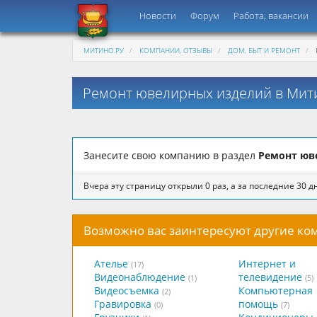
Новости
Форум
Работа, вакансии
МИТИНО.РУ
КОМПАНИИ, ОТЗЫВЫ
ДОМ, БЫТ И РЕМОНТ
Ремонт ювелирных изделий в Мит
Занесите свою компанию в раздел
Ремонт юв
Вчера эту страницу открыли 0 раз, а за последние 30 дн
Возможно вас заинтересуют другие к
Ателье
Интернет и
(17)
Видеонаблюдение
телевидение
(1)
(5)
Видеосъемка
Компьютерная
(2)
Гравировка
помощь
(0)
(7)