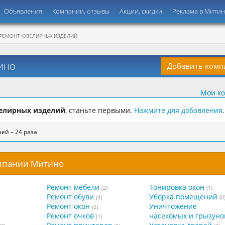
Объявления
Компании, отзывы
Акции, скидки
Реклама в Мити
РЕМОНТ ЮВЕЛИРНЫХ ИЗДЕЛИЙ
ино
Добавить ком
Мои к
елирных изделий
, станьте первыми.
Нажмите для добавления
.
ей – 24 раза.
омпании Митино
Ремонт мебели
Тонировка окон
(2)
(1)
Ремонт обуви
Уборка помещений
(4)
(0
Ремонт окон
Уничтожение
(2)
Ремонт очков
насекомых и грызуно
(1)