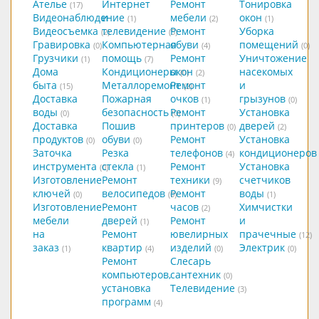
Ателье
Интернет
Ремонт
Тонировка
(17)
Видеонаблюдение
и
мебели
окон
(1)
(2)
(1)
Видеосъемка
телевидение
Ремонт
Уборка
(2)
(5)
Гравировка
Компьютерная
обуви
помещений
(0)
(4)
(0)
Грузчики
помощь
Ремонт
Уничтожение
(1)
(7)
Дома
Кондиционеры
окон
насекомых
(0)
(2)
быта
Металлоремонт
Ремонт
и
(15)
(2)
Доставка
Пожарная
очков
грызунов
(1)
(0)
воды
безопасность
Ремонт
Установка
(0)
(0)
Доставка
Пошив
принтеров
дверей
(0)
(2)
продуктов
обуви
Ремонт
Установка
(0)
(0)
Заточка
Резка
телефонов
кондиционеров
(4)
инструмента
стекла
Ремонт
Установка
(0)
(1)
Изготовление
Ремонт
техники
счетчиков
(9)
ключей
велосипедов
Ремонт
воды
(0)
(0)
(1)
Изготовление
Ремонт
часов
Химчистки
(2)
мебели
дверей
Ремонт
и
(1)
на
Ремонт
ювелирных
прачечные
(12)
заказ
квартир
изделий
Электрик
(1)
(4)
(0)
(0)
Ремонт
Слесарь
компьютеров,
сантехник
(0)
установка
Телевидение
(3)
программ
(4)