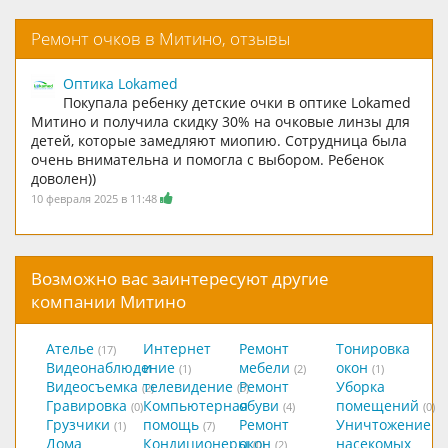
Ремонт очков в Митино, отзывы
Оптика Lokamed
Покупала ребенку детские очки в оптике Lokamed
Митино и получила скидку 30% на очковые линзы для
детей, которые замедляют миопию. Сотрудница была
очень внимательна и помогла с выбором. Ребенок
доволен))
10 февраля 2025 в 11:48
Возможно вас заинтересуют другие
компании Митино
Ателье
Интернет
Ремонт
Тонировка
(17)
Видеонаблюдение
и
мебели
окон
(1)
(2)
(1)
Видеосъемка
телевидение
Ремонт
Уборка
(2)
(5)
Гравировка
Компьютерная
обуви
помещений
(0)
(4)
(0)
Грузчики
помощь
Ремонт
Уничтожение
(1)
(7)
Дома
Кондиционеры
окон
насекомых
(0)
(2)