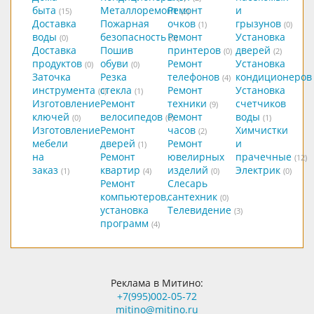
быта
Металлоремонт
Ремонт
и
(15)
(2)
Доставка
Пожарная
очков
грызунов
(1)
(0)
воды
безопасность
Ремонт
Установка
(0)
(0)
Доставка
Пошив
принтеров
дверей
(0)
(2)
продуктов
обуви
Ремонт
Установка
(0)
(0)
Заточка
Резка
телефонов
кондиционеров
(4)
инструмента
стекла
Ремонт
Установка
(0)
(1)
Изготовление
Ремонт
техники
счетчиков
(9)
ключей
велосипедов
Ремонт
воды
(0)
(0)
(1)
Изготовление
Ремонт
часов
Химчистки
(2)
мебели
дверей
Ремонт
и
(1)
на
Ремонт
ювелирных
прачечные
(12)
заказ
квартир
изделий
Электрик
(1)
(4)
(0)
(0)
Ремонт
Слесарь
компьютеров,
сантехник
(0)
установка
Телевидение
(3)
программ
(4)
Реклама в Митино:
+7(995)002-05-72
mitino@mitino.ru