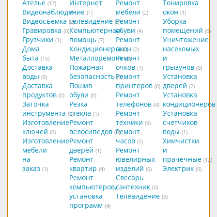
Ателье
Интернет
Ремонт
Тонировка
(17)
Видеонаблюдение
и
мебели
окон
(1)
(2)
(1)
Видеосъемка
телевидение
Ремонт
Уборка
(2)
(5)
Гравировка
Компьютерная
обуви
помещений
(0)
(4)
(0)
Грузчики
помощь
Ремонт
Уничтожение
(1)
(7)
Дома
Кондиционеры
окон
насекомых
(0)
(2)
быта
Металлоремонт
Ремонт
и
(15)
(2)
Доставка
Пожарная
очков
грызунов
(1)
(0)
воды
безопасность
Ремонт
Установка
(0)
(0)
Доставка
Пошив
принтеров
дверей
(0)
(2)
продуктов
обуви
Ремонт
Установка
(0)
(0)
Заточка
Резка
телефонов
кондиционеров
(4)
инструмента
стекла
Ремонт
Установка
(0)
(1)
Изготовление
Ремонт
техники
счетчиков
(9)
ключей
велосипедов
Ремонт
воды
(0)
(0)
(1)
Изготовление
Ремонт
часов
Химчистки
(2)
мебели
дверей
Ремонт
и
(1)
на
Ремонт
ювелирных
прачечные
(12)
заказ
квартир
изделий
Электрик
(1)
(4)
(0)
(0)
Ремонт
Слесарь
компьютеров,
сантехник
(0)
установка
Телевидение
(3)
программ
(4)