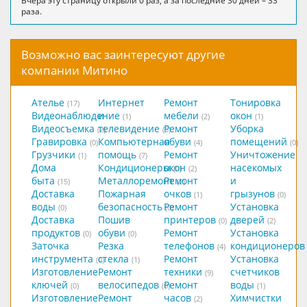
Вчера эту страницу открыли 0 раз, а за последние 30 дней – 33
раза.
Возможно вас заинтересуют другие
компании Митино
Ателье
Интернет
Ремонт
Тонировка
(17)
Видеонаблюдение
и
мебели
окон
(1)
(2)
(1)
Видеосъемка
телевидение
Ремонт
Уборка
(2)
(5)
Гравировка
Компьютерная
обуви
помещений
(0)
(4)
(0)
Грузчики
помощь
Ремонт
Уничтожение
(1)
(7)
Дома
Кондиционеры
окон
насекомых
(0)
(2)
быта
Металлоремонт
Ремонт
и
(15)
(2)
Доставка
Пожарная
очков
грызунов
(1)
(0)
воды
безопасность
Ремонт
Установка
(0)
(0)
Доставка
Пошив
принтеров
дверей
(0)
(2)
продуктов
обуви
Ремонт
Установка
(0)
(0)
Заточка
Резка
телефонов
кондиционеров
(4)
инструмента
стекла
Ремонт
Установка
(0)
(1)
Изготовление
Ремонт
техники
счетчиков
(9)
ключей
велосипедов
Ремонт
воды
(0)
(0)
(1)
Изготовление
Ремонт
часов
Химчистки
(2)