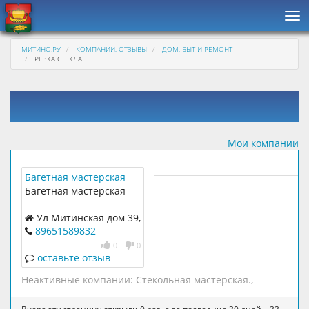
Нав
МИТИНО.РУ
КОМПАНИИ, ОТЗЫВЫ
ДОМ, БЫТ И РЕМОНТ
РЕЗКА СТЕКЛА
Мои компании
Багетная мастерская
Арт-Покров
Багетная мастерская
Ул Митинская дом 39,
ТЦ Мегаполис, 2 этаж, 7
89651589832
павильон
0
0
оставьте отзыв
Неактивные компании:
Стекольная мастерская.
,