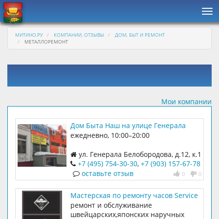
Нав
МИТИНО.РУ
КОМПАНИИ, ОТЗЫВЫ
ДОМ, БЫТ И РЕМОНТ
МЕТАЛЛОРЕМОНТ
Мои компании
Дом Быта Наш на улице Генерала
Белобородова
ежедневно, 10:00–20:00
ул. Генерала Белобородова, д.12, к.1
цокольный этаж
+7 (495) 754-30-30
,
+7 (903) 157-67-78
оставьте отзыв
0
0
Мастерская по ремонту часов Service
o*clock
ремонт и обслуживание
швейцарских,японских наручных