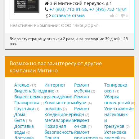
часов любой категории сложности –
3-й Митинский переулок, д.1
как механических так и кварцевых.
+7 (903) 710-81-56
,
+7 (495) 752-18-01
оставьте отзыв
0
0
Неактивные компании:
ООО "Экоцифры"
,
Вчера эту страницу открыли 2 раза, а за последние 30 дней – 25
раз.
Возможно вас заинтересуют другие
компании Митино
Ателье
Интернет
Ремонт
Тонировка
(17)
Видеонаблюдение
и
мебели
окон
(1)
(2)
(1)
Видеосъемка
телевидение
Ремонт
Уборка
(2)
(5)
Гравировка
Компьютерная
обуви
помещений
(0)
(4)
(0)
Грузчики
помощь
Ремонт
Уничтожение
(1)
(7)
Дома
Кондиционеры
окон
насекомых
(0)
(2)
быта
Металлоремонт
Ремонт
и
(15)
(2)
Доставка
Пожарная
очков
грызунов
(1)
(0)
воды
безопасность
Ремонт
Установка
(0)
(0)
Доставка
Пошив
принтеров
дверей
(0)
(2)