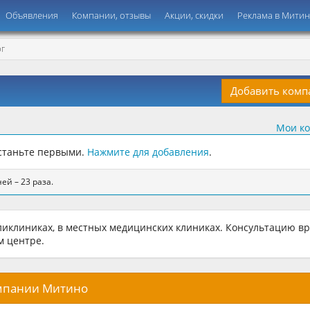
Объявления
Компании, отзывы
Акции, скидки
Реклама в Мити
Г
Добавить ком
Мои к
 станьте первыми.
Нажмите для добавления
.
ей – 23 раза.
иклиниках, в местных медицинских клиниках. Консультацию в
м центре.
омпании Митино