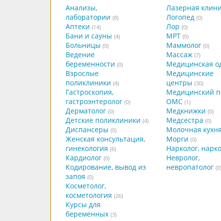
Анализы,
Лазерная клин
лаборатории
Логопед
(8)
(0)
Аптеки
Лор
(14)
(0)
Бани и сауны
МРТ
(4)
(0)
Больницы
Маммолог
(0)
(0)
Ведение
Массаж
(7)
беременности
Медицинская о
(0)
Взрослые
Медицинские
поликлиники
центры
(4)
(30)
Гастроскопия,
Медицинский п
гастроэнтеролог
ОМС
(0)
(1)
Дерматолог
Медкнижки
(0)
(0)
Детские поликлиники
Медсестра
(4)
(0)
Диспансеры
Молочная кухн
(0)
Женская консультация,
Морги
(0)
гинекология
Нарколог, нарк
(6)
Кардиолог
Невролог,
(0)
Кодирование, вывод из
невропатолог
(0
запоя
(0)
Косметолог,
косметология
(26)
Курсы для
беременных
(3)