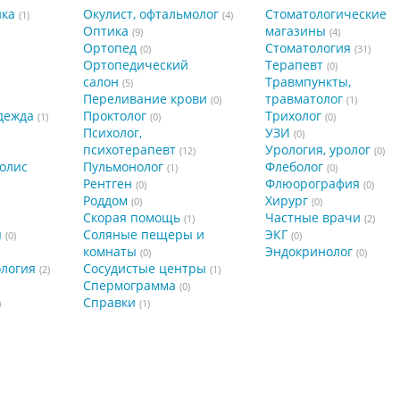
ика
Окулист, офтальмолог
Стоматологические
(1)
(4)
Оптика
магазины
(9)
(4)
Ортопед
Стоматология
(0)
(31)
Ортопедический
Терапевт
(0)
салон
Травмпункты,
(5)
Переливание крови
травматолог
(0)
(1)
дежда
Проктолог
Трихолог
(1)
(0)
(0)
Психолог,
УЗИ
(0)
психотерапевт
Урология, уролог
(12)
(0)
олис
Пульмонолог
Флеболог
(1)
(0)
Рентген
Флюорография
(0)
(0)
Роддом
Хирург
(0)
(0)
Скорая помощь
Частные врачи
(1)
(2)
я
Соляные пещеры и
ЭКГ
(0)
(0)
комнаты
Эндокринолог
(0)
(0)
ология
Сосудистые центры
(2)
(1)
Спермограмма
(0)
Справки
)
(1)