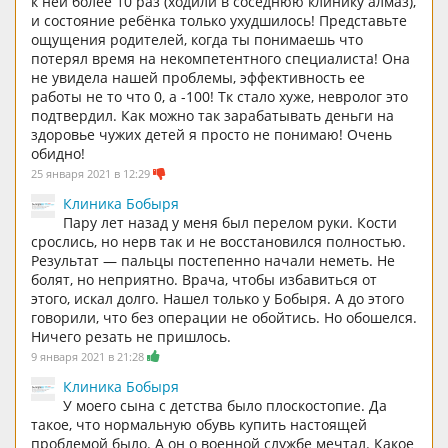
к ней более 10 раз (ходили в соседнюю клинику алмаз),
и состояние ребёнка только ухудшилось! Представьте
ощущения родителей, когда ты понимаешь что
потерял время на некомпетентного специалиста! Она
не увидела нашей проблемы, эффективность ее
работы не то что 0, а -100! Тк стало хуже, невролог это
подтвердил. Как можно так зарабатывать деньги на
здоровье чужих детей я просто не понимаю! Очень
обидно!
25 января 2021 в 12:29
Клиника Бобыря
Пару лет назад у меня был перелом руки. Кости
срослись, но нерв так и не восстановился полностью.
Результат — пальцы постепенно начали неметь. Не
болят, но неприятно. Врача, чтобы избавиться от
этого, искал долго. Нашел только у Бобыря. А до этого
говорили, что без операции не обойтись. Но обошелся.
Ничего резать не пришлось.
9 января 2021 в 21:28
Клиника Бобыря
У моего сына с детства было плоскостопие. Да
такое, что нормальную обувь купить настоящей
проблемой было. А он о военной службе мечтал. Какое