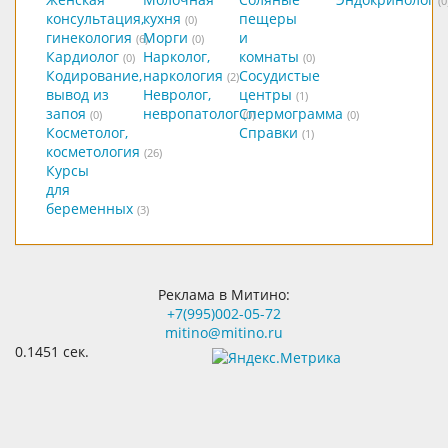
(0
консультация,
кухня
пещеры
(0)
гинекология
Морги
и
(6)
(0)
Кардиолог
Нарколог,
комнаты
(0)
(0)
Кодирование,
наркология
Сосудистые
(2)
вывод из
Невролог,
центры
(1)
запоя
невропатолог
Спермограмма
(0)
(0)
(0)
Косметолог,
Справки
(1)
косметология
(26)
Курсы
для
беременных
(3)
Реклама в Митино:
+7(995)002-05-72
mitino@mitino.ru
0.1451 сек.