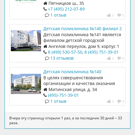
Пятницкое ш., 35
+7 (495) 212-07-89
1 отзыв
0
0
Детская поликлиника №140 филиал 2
(бывш. №141)
Детская поликлиника №141 является
филиалом детской городской
поликлиники №140.
Ангелов переулок, дом 9, корпус 1
8 (499) 530-57-50
,
8 (495) 751-39-01
13 отзывов
0
0
Детская поликлиника №140
В целях совершенствования
организации и качества оказания
специализированной медицинской
Митинская улица, д. 34
помощи населению города Москвы к
(495)-751-39-01
ГБУЗ "ДГП № 140
1 отзыв
0
0
Вчера эту страницу открыли 1 раз, а за последние 30 дней – 33
раза.