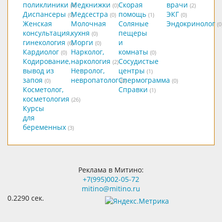
поликлиники
Медкнижки
Скорая
врачи
(4)
(0)
(2)
Диспансеры
Медсестра
помощь
ЭКГ
(0)
(0)
(1)
(0)
Женская
Молочная
Соляные
Эндокринолог
(0
консультация,
кухня
пещеры
(0)
гинекология
Морги
и
(6)
(0)
Кардиолог
Нарколог,
комнаты
(0)
(0)
Кодирование,
наркология
Сосудистые
(2)
вывод из
Невролог,
центры
(1)
запоя
невропатолог
Спермограмма
(0)
(0)
(0)
Косметолог,
Справки
(1)
косметология
(26)
Курсы
для
беременных
(3)
Реклама в Митино:
+7(995)002-05-72
mitino@mitino.ru
0.2290 сек.