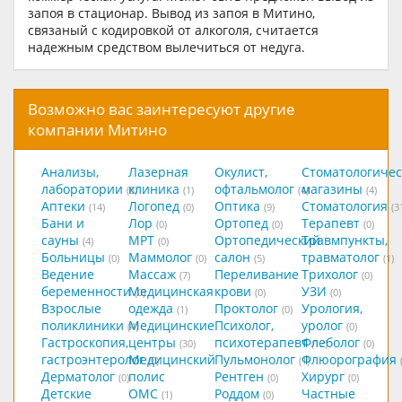
запоя в стационар. Вывод из запоя в Митино,
связаный с кодировкой от алкоголя, считается
надежным средством вылечиться от недуга.
Возможно вас заинтересуют другие
компании Митино
Анализы,
Лазерная
Окулист,
Стоматологичес
лаборатории
клиника
офтальмолог
магазины
(8)
(1)
(4)
(4)
Аптеки
Логопед
Оптика
Стоматология
(14)
(0)
(9)
(3
Бани и
Лор
Ортопед
Терапевт
(0)
(0)
(0)
сауны
МРТ
Ортопедический
Травмпункты,
(4)
(0)
Больницы
Маммолог
салон
травматолог
(0)
(0)
(5)
(1)
Ведение
Массаж
Переливание
Трихолог
(7)
(0)
беременности
Медицинская
крови
УЗИ
(0)
(0)
(0)
Взрослые
одежда
Проктолог
Урология,
(1)
(0)
поликлиники
Медицинские
Психолог,
уролог
(4)
(0)
Гастроскопия,
центры
психотерапевт
Флеболог
(30)
(12)
(0)
гастроэнтеролог
Медицинский
Пульмонолог
Флюорография
(0)
(1)
Дерматолог
полис
Рентген
Хирург
(0)
(0)
(0)
Детские
ОМС
Роддом
Частные
(1)
(0)